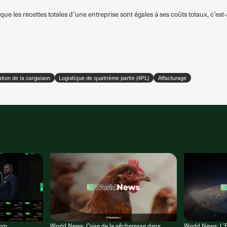
rsque les recettes totales d’une entreprise sont égales à ses coûts totaux, c’est
tion de la cargaison
Logistique de quatrième partie (4PL)
Affacturage
com
World News: Crise de la sécheresse dans
World News: L’E