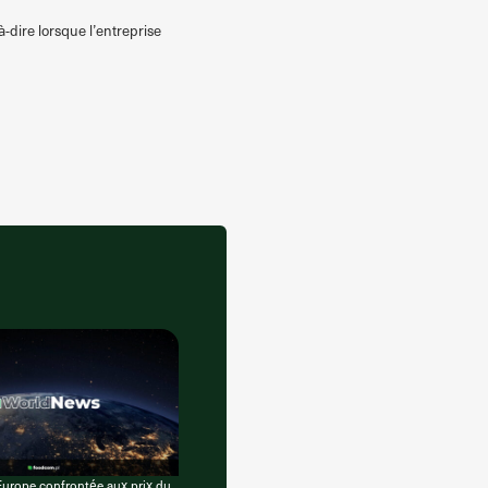
-à-dire lorsque l’entreprise
urope confrontée aux prix du