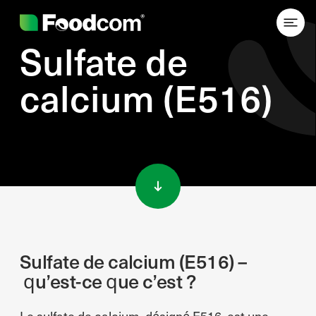
Sulfate de
calcium (E516)
Przejdź do treści
Sulfate de calcium (E516) –
qu’est-ce que c’est ?
Le sulfate de calcium, désigné E516, est une