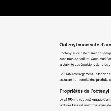
Przejdź do treści
Octényl succinate d’am
L’octényl succinate d’amidon sodiq
succinate de sodium. Cette modifica
la stabilité des émulsions dans les p
Le E1450 est largement utilisé dans 
assurant l’uniformité des produits a
Propriétés de l’octeny
Le E1450 a la capacité unique d’amél
textures lisses et uniformes dans de