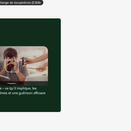
lange de tocophérols (E306)
– ce qu’il implique, les
mes et une guérison efficace