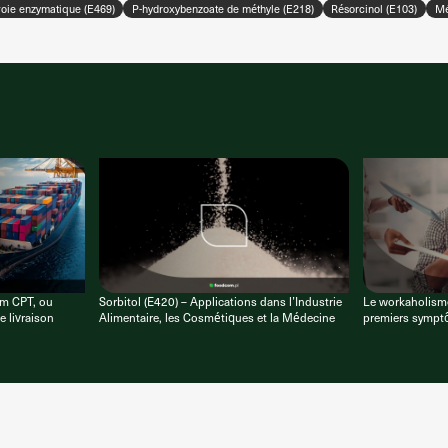
voie enzymatique (E469)
P-hydroxybenzoate de méthyle (E218)
Résorcinol (E103)
Mé
rm CPT, ou
Sorbitol (E420) – Applications dans l’Industrie
Le workaholisme 
e livraison
Alimentaire, les Cosmétiques et la Médecine
premiers symptô