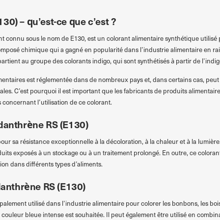
30) – qu’est-ce que c’est ?
t connu sous le nom de E130, est un colorant alimentaire synthétique utilis
 composé chimique qui a gagné en popularité dans l’industrie alimentaire en ra
tient au groupe des colorants indigo, qui sont synthétisés à partir de l’indig
imentaires est réglementée dans de nombreux pays et, dans certains cas, peut 
les. C’est pourquoi il est important que les fabricants de produits alimentai
concernant l’utilisation de ce colorant.
ndanthrène RS (E130)
r sa résistance exceptionnelle à la décoloration, à la chaleur et à la lumière
duits exposés à un stockage ou à un traitement prolongé. En outre, ce coloran
ation dans différents types d’aliments.
ndanthrène RS (E130)
alement utilisé dans l’industrie alimentaire pour colorer les bonbons, les bois
 couleur bleue intense est souhaitée. Il peut également être utilisé en combi