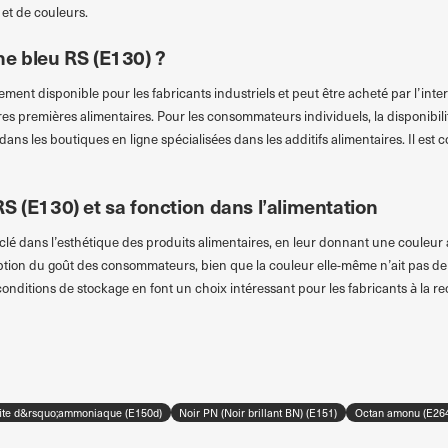
et de couleurs.
ne bleu RS (E130) ?
ment disponible pour les fabricants industriels et peut être acheté par l’inte
 premières alimentaires. Pour les consommateurs individuels, la disponibilité 
ans les boutiques en ligne spécialisées dans les additifs alimentaires. Il est c
S (E130) et sa fonction dans l’alimentation
lé dans l’esthétique des produits alimentaires, en leur donnant une couleur at
tion du goût des consommateurs, bien que la couleur elle-même n’ait pas de p
s conditions de stockage en font un choix intéressant pour les fabricants à la r
fite d&rsquo;ammoniaque (E150d)
Noir PN (Noir brillant BN) (E151)
Octan amonu (E26