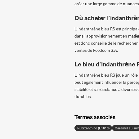
créer une large gamme de nuances 
Où acheter l’indanthrè
L’indanthrène bleu RS est principale
dans l’approvisionnement en matières
est donc conseillé de le rechercher d
ventes de Foodcom S.A.
Le bleu d’indanthrène R
L’indanthrène bleu RS joue un rôle c
peut également influencer la percep
stabilité et sa résistance à diverse
durables.
Termes associés
Rubixanthine (E161d)
Caramel au sul