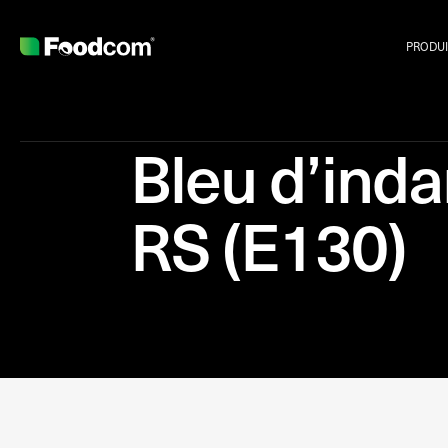
PRODUI
Bleu d’ind
RS (E130)
Przejdź do treści