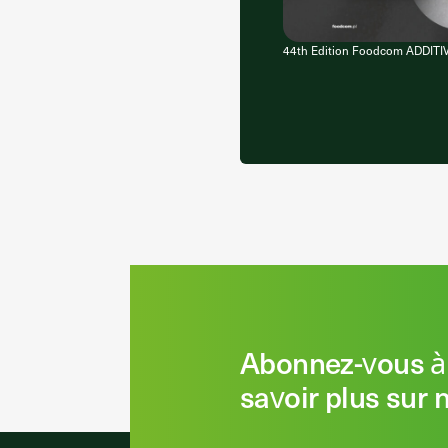
44th Edition Foodcom ADDITI
Abonnez-vous à 
savoir plus sur 