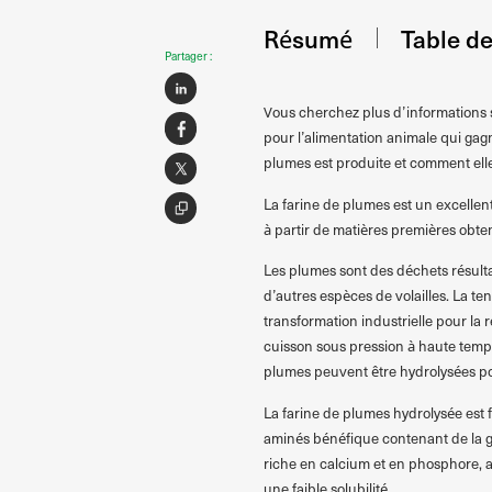
Résumé
Table d
Partager :
Vous cherchez plus d’informations s
pour l’alimentation animale qui ga
plumes est produite et comment elle 
La farine de plumes est un excellent
à partir de matières premières obten
Les plumes sont des déchets résulta
d’autres espèces de volailles. La te
transformation industrielle pour la
cuisson sous pression à haute tempé
plumes peuvent être hydrolysées po
La farine de plumes hydrolysée est f
aminés bénéfique contenant de la gly
riche en calcium et en phosphore, ai
une faible solubilité.