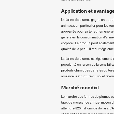
Application et avantag
La farine de plumes gagne en popula
animaux, en particulier pour les rum
appréciée pour sa teneur en énerg
générales, la consommation d’aliment
corporel. Le produit peut également 
qualité de la peau. Il réduit égalem
La farine de plumes est également l
popularité en raison de la sensibili
produits chimiques dans les culture
améliore la structure du sol et favor
Marché mondial
Le marché des farines de plumes est
taux de croissance annuel moyen de 8
atteindre 820 millions de dollars. 
et devrait continuer à occuper la pr