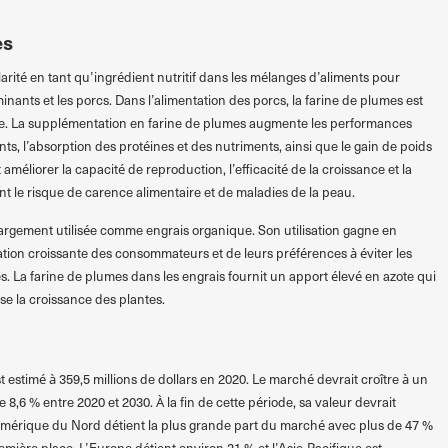
es
rité en tant qu’ingrédient nutritif dans les mélanges d’aliments pour
inants et les porcs. Dans l’alimentation des porcs, la farine de plumes est
ie. La supplémentation en farine de plumes augmente les performances
s, l’absorption des protéines et des nutriments, ainsi que le gain de poids
améliorer la capacité de reproduction, l’efficacité de la croissance et la
ent le risque de carence alimentaire et de maladies de la peau.
argement utilisée comme engrais organique. Son utilisation gagne en
sation croissante des consommateurs et de leurs préférences à éviter les
s. La farine de plumes dans les engrais fournit un apport élevé en azote qui
ise la croissance des plantes.
 estimé à 359,5 millions de dollars en 2020. Le marché devrait croître à un
,6 % entre 2020 et 2030. À la fin de cette période, sa valeur devrait
L’Amérique du Nord détient la plus grande part du marché avec plus de 47 %
emière place. L’Europe détient environ 21 % et l’Asie-Pacifique est