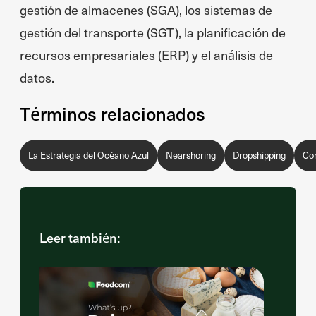
gestión de almacenes (SGA), los sistemas de
gestión del transporte (SGT), la planificación de
recursos empresariales (ERP) y el análisis de
datos.
Términos relacionados
La Estrategia del Océano Azul
Nearshoring
Dropshipping
Co
Leer también: