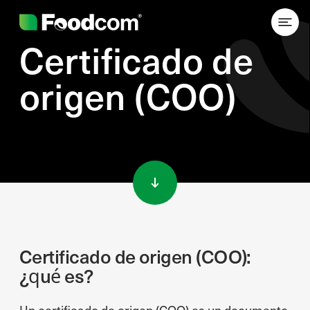
Certificado de
origen (COO)
Przejdź do treści
Certificado de origen (COO):
¿qué es?
Un certificado de origen (COO) es un documento