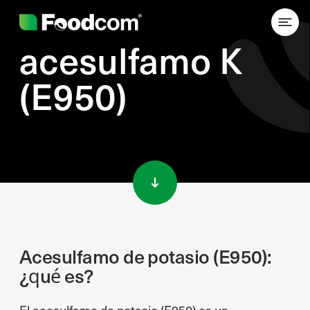
acesulfamo K
(E950)
Przejdź do treści
Acesulfamo de potasio (E950):
¿qué es?
El acesulfamo de potasio (E950) es un