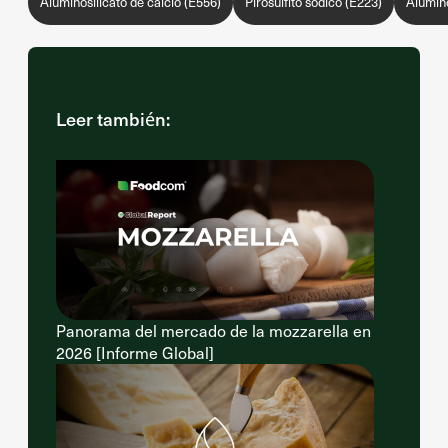
Aluminosilicato de calcio (E556)
Pirosulfito sódico (E223)
Alumino
Leer también:
Panorama del mercado de la mozzarella en
2026 [Informe Global]