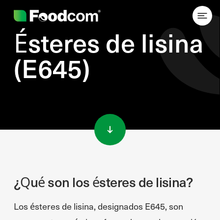
Ésteres de lisina
(E645)
Przejdź do treści
¿Qué son los ésteres de lisina?
Los ésteres de lisina, designados E645, son