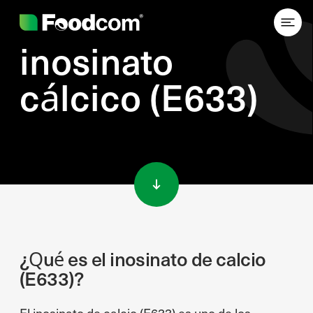
inosinato
cálcico (E633)
Przejdź do treści
¿Qué es el inosinato de calcio
(E633)?
El inosinato de calcio (E633) es uno de los