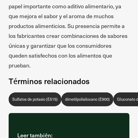
papel importante como aditivo alimentario, ya
que mejora el sabor y el aroma de muchos
productos alimenticios. Su presencia permite a
los fabricantes crear combinaciones de sabores
únicas y garantizar que los consumidores
queden satisfechos con los alimentos que
prueban.
Términos relacionados
Sulfatos de potasio (E515)
dimetilpolisiloxano (E900)
Gluconato d
Leer también: