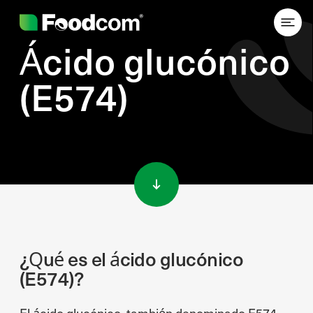
Ácido glucónico
(E574)
Przejdź do treści
¿Qué es el ácido glucónico
(E574)?
El ácido glucónico, también denominado E574,