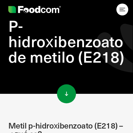
P-
hidroxibenzoato
de metilo (E218)
Przejdź do treści
Metil p-hidroxibenzoato (E218) –