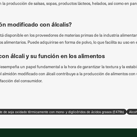
en la producción de salsas, sopas, productos lácteos, helados, así como en pa
n modificado con álcalis?
tá disponible en los proveedores de materias primas de la industria alimentari
os alimentarios. Puede adquirirse en forma de polvo, lo que facilita su uso en
on álcali y su función en los alimentos
desempeña un papel fundamental a la hora de garantizar la textura y la estabil
l almidón modificado con álcali contribuye a la producción de alimentos con 
isfacción del consumidor.
te de soja oxidado térmicamente con mono- y diglicéridos de ácidos grasos (E479b)
Alcoh