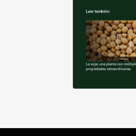
Leer también:
La soja: una planta con múltipl
propiedades extraordinarias