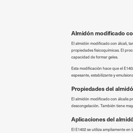
Przejdź do treści
Almidón modificado con
El almidón modificado con álcali, 
propiedades fisicoquímicas. El proc
capacidad de formar geles.
Esta modificación hace que el E1402
espesante, estabilizante y emulsion
Propiedades del almidó
El almidón modificado con álcalis p
descongelación. También tiene mayor
Aplicaciones del almid
El E1402 se utiliza ampliamente en l