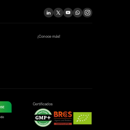
¡Conoce más!
Certificados
RSE
uedo