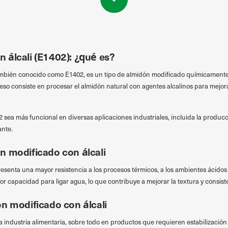
 álcali (E1402): ¿qué es?
también conocido como E1402, es un tipo de almidón modificado químicamente c
eso consiste en procesar el almidón natural con agentes alcalinos para mejora
 sea más funcional en diversas aplicaciones industriales, incluida la produc
ante.
n modificado con álcali
resenta una mayor resistencia a los procesos térmicos, a los ambientes ácidos 
 capacidad para ligar agua, lo que contribuye a mejorar la textura y consiste
ón modificado con álcali
a industria alimentaria, sobre todo en productos que requieren estabilización 