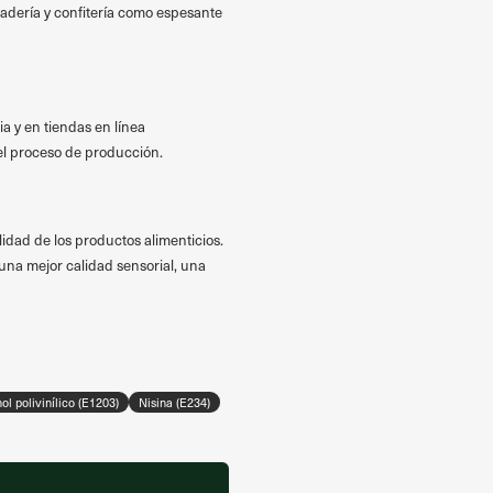
nadería y confitería como espesante
a y en tiendas en línea
 el proceso de producción.
idad de los productos alimenticios.
una mejor calidad sensorial, una
ol polivinílico (E1203)
Nisina (E234)