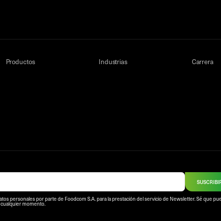
Productos
Industrias
Carrera
SUSCRIBI
atos personales por parte de Foodcom S.A. para la prestación del servicio de Newsletter. Sé que p
n cualquier momento.