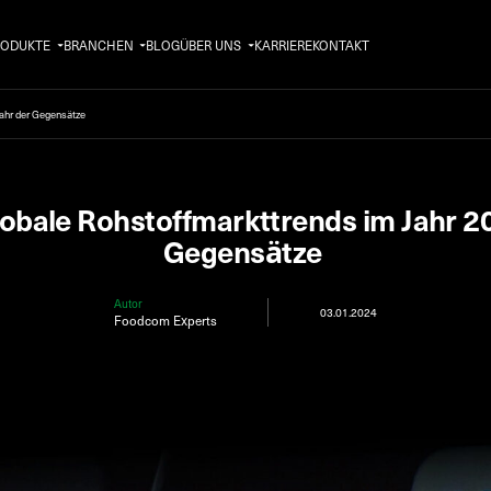
RODUKTE
BRANCHEN
BLOG
ÜBER UNS
KARRIERE
KONTAKT
 Jahr der Gegensätze
bale Rohstoffmarkttrends im Jahr 202
Gegensätze
Autor
03.01.2024
Foodcom Experts