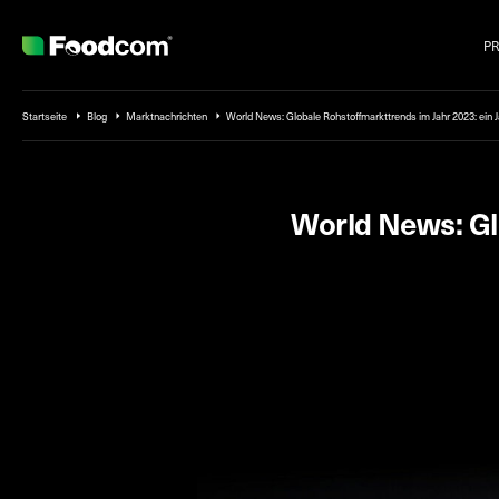
P
Przejdź do treści
Startseite
Blog
Marktnachrichten
World News: Globale Rohstoffmarkttrends im Jahr 2023: ein
World News: Glo