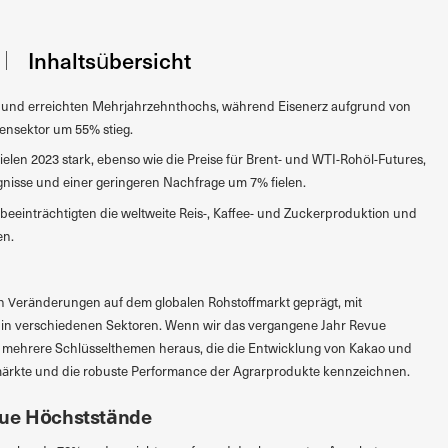
Inhaltsübersicht
 und erreichten Mehrjahrzehnthochs, während Eisenerz aufgrund von
nsektor um 55% stieg.
fielen 2023 stark, ebenso wie die Preise für Brent- und WTI-Rohöl-Futures,
ignisse und einer geringeren Nachfrage um 7% fielen.
einträchtigten die weltweite Reis-, Kaffee- und Zuckerproduktion und
en.
 Veränderungen auf dem globalen Rohstoffmarkt geprägt, mit
in verschiedenen Sektoren. Wenn wir das vergangene Jahr Revue
sich mehrere Schlüsselthemen heraus, die die Entwicklung von Kakao und
märkte und die robuste Performance der Agrarprodukte kennzeichnen.
eue Höchststände