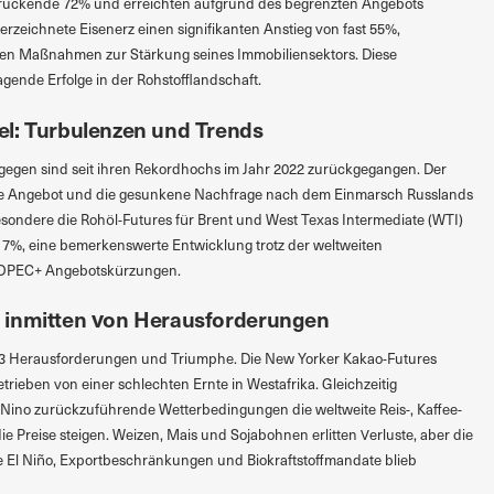
druckende 72% und erreichten aufgrund des begrenzten Angebots
erzeichnete Eisenerz einen signifikanten Anstieg von fast 55%,
hen Maßnahmen zur Stärkung seines Immobiliensektors. Diese
ende Erfolge in der Rohstofflandschaft.
el: Turbulenzen und Trends
ngegen sind seit ihren Rekordhochs im Jahr 2022 zurückgegangen. Der
e Angebot und die gesunkene Nachfrage nach dem Einmarsch Russlands
esondere die Rohöl-Futures für Brent und West Texas Intermediate (WTI)
7%, eine bemerkenswerte Entwicklung trotz der weltweiten
 OPEC+ Angebotskürzungen.
 inmitten von Herausforderungen
023 Herausforderungen und Triumphe. Die New Yorker Kakao-Futures
trieben von einer schlechten Ernte in Westafrika. Gleichzeitig
l Nino zurückzuführende Wetterbedingungen die weltweite Reis-, Kaffee-
e Preise steigen. Weizen, Mais und Sojabohnen erlitten Verluste, aber die
wie El Niño, Exportbeschränkungen und Biokraftstoffmandate blieb