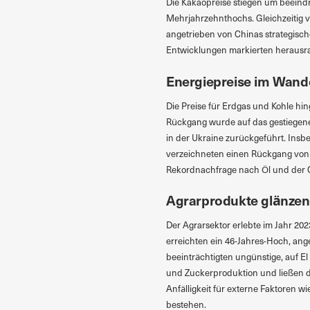
Die Kakaopreise stiegen um beein
Mehrjahrzehnthochs. Gleichzeitig v
angetrieben von Chinas strategisc
Entwicklungen markierten herausrag
Energiepreise im Wand
Die Preise für Erdgas und Kohle hi
Rückgang wurde auf das gestiegen
in der Ukraine zurückgeführt. Insb
verzeichneten einen Rückgang von 
Rekordnachfrage nach Öl und der
Agrarprodukte glänzen
Der Agrarsektor erlebte im Jahr 2
erreichten ein 46-Jahres-Hoch, ange
beeinträchtigten ungünstige, auf E
und Zuckerproduktion und ließen di
Anfälligkeit für externe Faktoren 
bestehen.