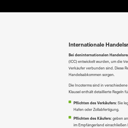
Przejdź do treści
Internationale Handelsr
Bei deninternationalen Handelsr
(ICC) entwickelt wurden, um die Ve
Verkäufer verbunden sind. Diese Re
Handelsabkommen sorgen.
Die Incoterms sind in verschiedene 
Klausel enthält detaillierte Regeln f
Pflichten des Verkäufers
: Sie l
Hafen oder Zollabfertigung.
Pflichten des Käufers
: geben a
im Empfängerland einschließen 