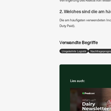
Verringerung des Risikos von Missv
2. Welches sind die am h
Die am häufigsten verwendeten Inco
Duty Paid).
Verwandte Begriffe
Umgekehrte Logistik
Nachfrageprogn
Lies auch: