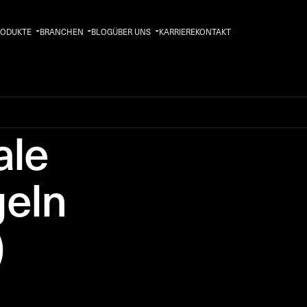
RODUKTE
BRANCHEN
BLOG
ÜBER UNS
KARRIERE
KONTAKT
ale
geln
)