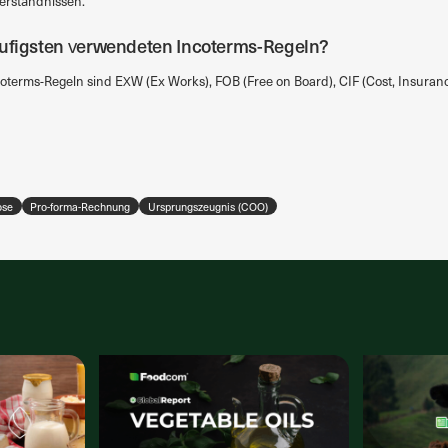
erständnissen.
äufigsten verwendeten Incoterms-Regeln?
terms-Regeln sind EXW (Ex Works), FOB (Free on Board), CIF (Cost, Insuran
ose
Pro-forma-Rechnung
Ursprungszeugnis (COO)