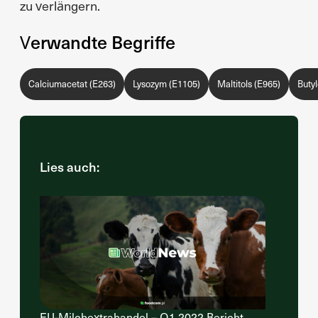
zu verlängern.
Verwandte Begriffe
Calciumacetat (E263)
Lysozym (E1105)
Maltitols (E965)
Buty
Lies auch:
EU-Milchextrahandel – Q1 2022 Bericht