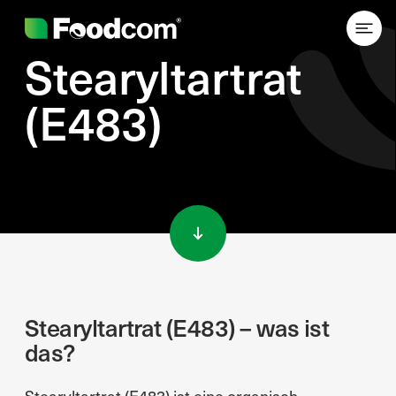
Stearyltartrat
(E483)
Przejdź do treści
Stearyltartrat (E483) – was ist
das?
Stearyltartrat (E483) ist eine organisch-