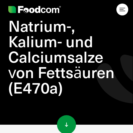
Natrium-,
Kalium- und
Calciumsalze
von Fettsäuren
(E470a)
Przejdź do treści