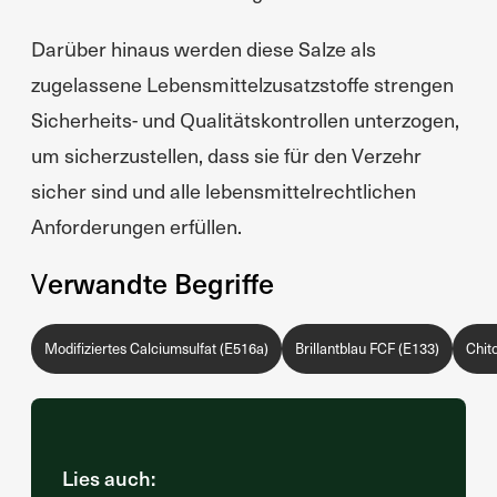
Darüber hinaus werden diese Salze als
zugelassene Lebensmittelzusatzstoffe strengen
Sicherheits- und Qualitätskontrollen unterzogen,
um sicherzustellen, dass sie für den Verzehr
sicher sind und alle lebensmittelrechtlichen
Anforderungen erfüllen.
Verwandte Begriffe
Modifiziertes Calciumsulfat (E516a)
Brillantblau FCF (E133)
Chit
Lies auch: