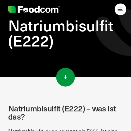
Natriumbisulfit
(E222)
Przejdź do treści
Natriumbisulfit (E222) – was ist
das?
Natriumbisulfit, auch bekannt als E222, ist eine