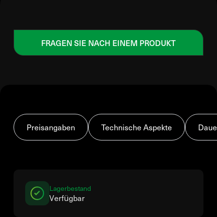
FRAGEN SIE NACH EINEM PRODUKT
Preisangaben
Technische Aspekte
Daue
Lagerbestand
Verfügbar