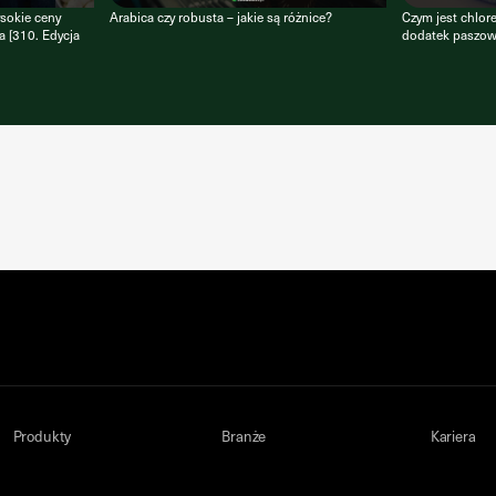
ysokie ceny
Arabica czy robusta – jakie są różnice?
Czym jest chlor
a [310. Edycja
dodatek paszowy
Produkty
Branże
Kariera