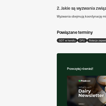
2. Jakie są wyzwania zwi
Wyzwania obejmują koordynację mię
Powiązane terminy
GDT w handlu
DPU
Rotacja zapas
Przeczytaj również!