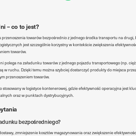
i – co to jest?
s przenoszenia towarów bezpośrednio z jednego środka transportu na drugi, 
ogistycznych jest szczególnie korzystny w kontekście zwiększenia efektywnoś
aniem towarów.
i polega na załadunku towarów z jednego pojazdu transportowego (np. cięża
 są w ruchu. Dzięki temu można szybciej dostarczyć produkty do miejsca przez
nym przenoszeniem towarów.
o stosowany w logistyce kontenerowej, gdzie efektywność operacyjna jest kl
dalnych oraz w punktach dystrybucyjnych.
ytania
zeładunku bezpośredniego?
dostawy, zmniejszenie kosztów magazynowania oraz zwiększenie efektywności