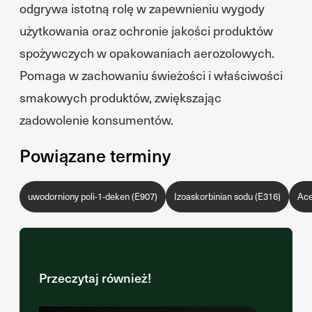
odgrywa istotną rolę w zapewnieniu wygody
użytkowania oraz ochronie jakości produktów
spożywczych w opakowaniach aerozolowych.
Pomaga w zachowaniu świeżości i właściwości
smakowych produktów, zwiększając
zadowolenie konsumentów.
Powiązane terminy
uwodorniony poli-1-deken (E907)
Izoaskorbinian sodu (E316)
Ace
Przeczytaj również!