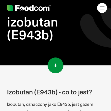
izobutan
(E943b)
Przejdź do treści
Izobutan (E943b) - co to jest?
Izobutan, oznaczony jako E943b, jest gazem