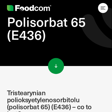
Polisorbat 65
(E436)
Przejdź do treści
Tristearynian
polioksyetylenosorbitolu
(polisorbat 65) (E436) – co to