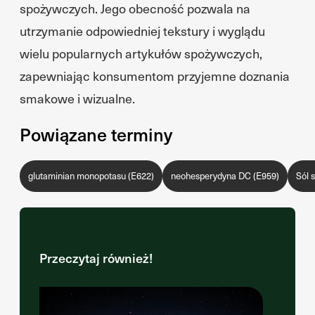
spożywczych. Jego obecność pozwala na
utrzymanie odpowiedniej tekstury i wyglądu
wielu popularnych artykułów spożywczych,
zapewniając konsumentom przyjemne doznania
smakowe i wizualne.
Powiązane terminy
glutaminian monopotasu (E622)
neohesperydyna DC (E959)
Sól 
Przeczytaj również!