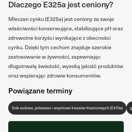
Dlaczego E325a jest ceniony?
Mleczan cynku (E325a) jest ceniony za swoje
właściwości konserwujące, stabilizujące pH oraz
zdrowotne korzyści wynikające z obecności
cynku. Dzięki tym cechom znajduje szerokie
zastosowanie w żywności, zapewniając
długotrwałą świeżość, wysoką jakość produktów
oraz wspierając zdrowie konsumentów.
Powiązane terminy
Sole sodowe, potasowe i wapniowe kwasów tłuszczowych (E470a)
g