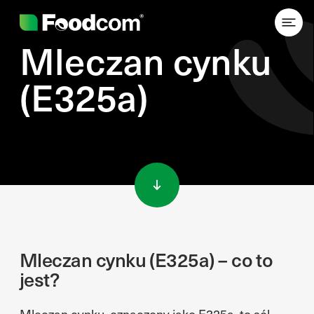
Mleczan cynku
(E325a)
Przejdź do treści
Mleczan cynku (E325a) – co to
jest?
Mleczan cynku, oznaczony jako E325a, to sól