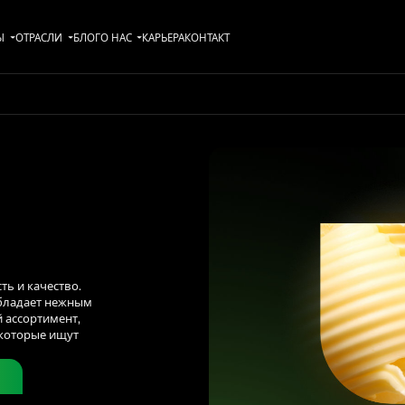
Ы
ОТРАСЛИ
БЛОГ
О НАС
KАРЬЕРА
КОНТАКТ
ть и качество.
обладает нежным
й ассортимент,
 которые ищут
Ю