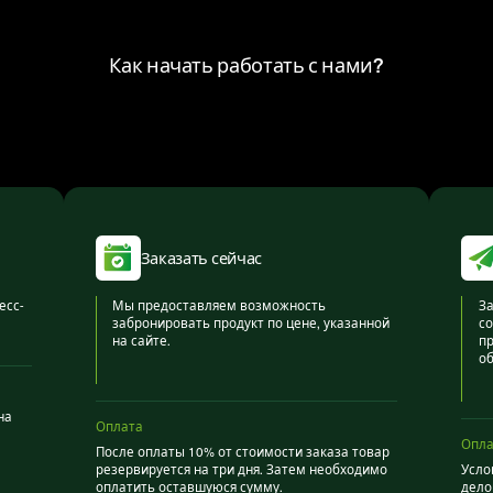
Как начать работать с нами?
Заказать сейчас
есс-
Мы предоставляем возможность
За
забронировать продукт по цене, указанной
со
на сайте.
пр
об
на
Оплата
Опла
После оплаты 10% от стоимости заказа товар
резервируется на три дня. Затем необходимо
Усло
оплатить оставшуюся сумму.
дело