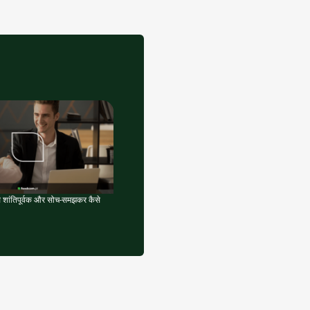
 शांतिपूर्वक और सोच-समझकर कैसे