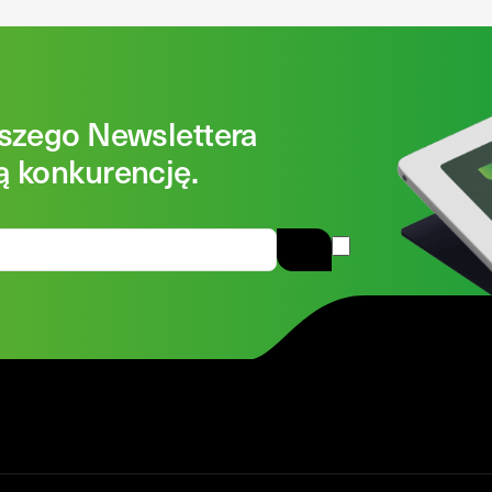
aszego Newslettera
ą konkurencję.