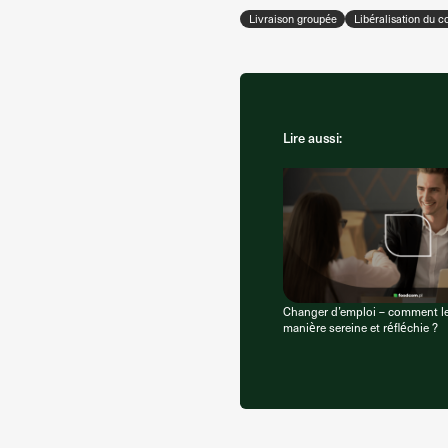
Livraison groupée
Libéralisation du
Lire aussi:
Changer d’emploi – comment le
manière sereine et réfléchie ?