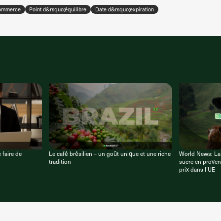
 commerce
Point d&rsquo;équilibre
Date d&rsquo;expiration
 faire de
Le café brésilien – un goût unique et une riche
World News: La
tradition
sucre en provena
prix dans l’UE