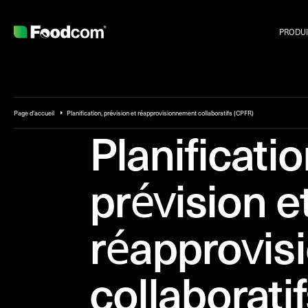
PRODUI
Page d'accueil
Planification, prévision et réapprovisionnement collaboratifs (CPFR)
Planificatio
prévision e
réapprovis
collaborati