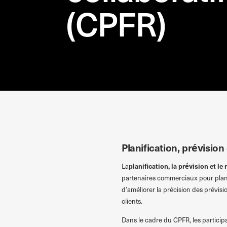
(CPFR)
Przejdź do treści
Planification, prévisio
planification, la prévision et 
La
partenaires commerciaux pour planifi
d’améliorer la précision des prévisio
clients.
Dans le cadre du CPFR, les particip