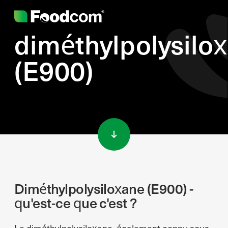
diméthylpolysilo
(E900)
Przejdź do treści
Diméthylpolysiloxane (E900) -
qu'est-ce que c'est ?
Le diméthylpolysiloxane, également connu sous