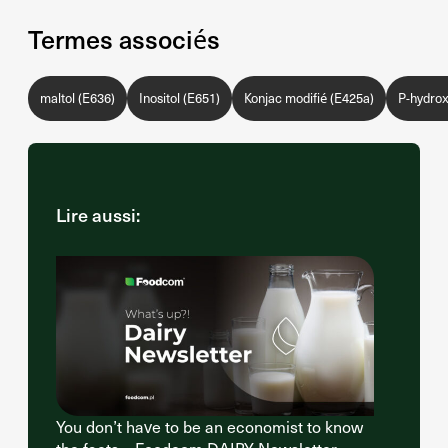
Termes associés
maltol (E636)
Inositol (E651)
Konjac modifié (E425a)
P-hydrox
Lire aussi:
You don’t have to be an economist to know