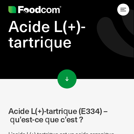
Acide L(+)-
tartrique
Przejdź do treści
Acide L(+)-tartrique (E334) –
qu’est-ce que c’est ?
L’acide L(+)-tartrique est un acide organique