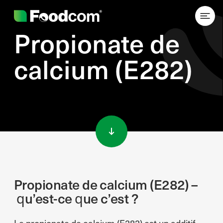
Propionate de
calcium (E282)
Przejdź do treści
Propionate de calcium (E282) –
qu’est-ce que c’est ?
Le propionate de calcium (E282) est un additif