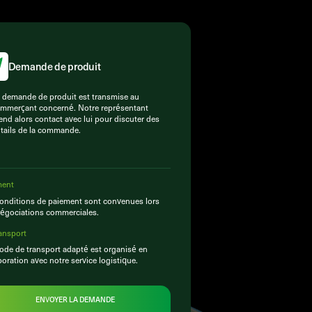
Demande de produit
 demande de produit est transmise au
mmerçant concerné. Notre représentant
end alors contact avec lui pour discuter des
tails de la commande.
ment
onditions de paiement sont convenues lors
égociations commerciales.
ansport
de de transport adapté est organisé en
boration avec notre service logistique.
ENVOYER LA DEMANDE