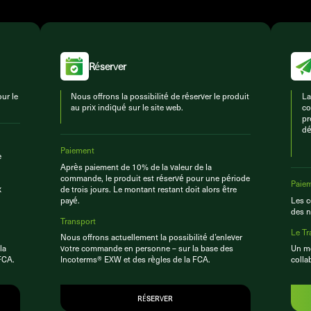
Réserver
ur le
Nous offrons la possibilité de réserver le produit
La
au prix indiqué sur le site web.
co
pr
dé
Paiement
e
Après paiement de 10% de la valeur de la
commande, le produit est réservé pour une période
Paie
x
de trois jours. Le montant restant doit alors être
payé.
Les c
des n
Transport
Le Tr
Nous offrons actuellement la possibilité d’enlever
la
votre commande en personne – sur la base des
Un mo
FCA.
Incoterms® EXW et des règles de la FCA.
colla
RÉSERVER