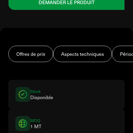
DEMANDER LE PRODUIT
Offres de prix
Aspects techniques
Pério
Stock
Disponible
MOQ
1 MT