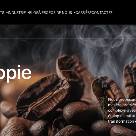
TS
INDUSTRIE
BLOG
À PROPOS DE NOUS
CARRIÈRE
CONTACTEZ
opie
Nous proposons 
matière première
complexe, avec d
éthiopien est uti
transformation e