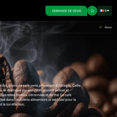
FR
DEMANDE DE DEVIS
Retour
des grains de café verts provenant d’Éthiopie. Cette
 se distingue par son profil gustatif délicat et
es notes florales, citronnées et de thé. Le café
lisé dans l’industrie alimentaire et est idéal pour la
t la torréfaction.