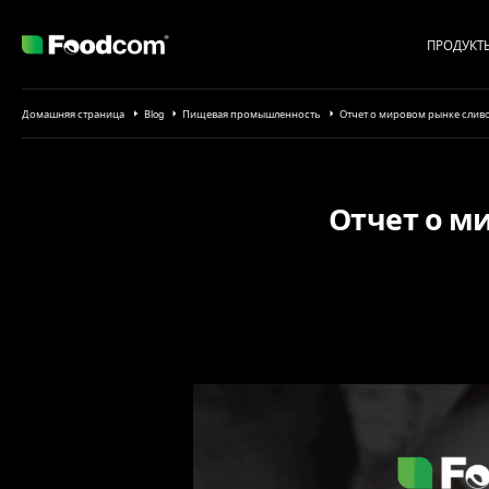
ПРОДУКТ
Przejdź do treści
Домашняя страница
Blog
Пищевая промышленность
Отчет о мировом рынке сливо
Отчет о м