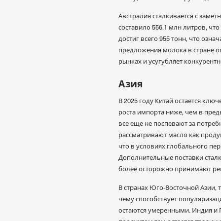
Австралия сталкивается с замет
составило 556,1 млн литров, что
достиг всего 955 тонн, что озн
предложения молока в стране о
рынках и усугубляет конкурентн
Азия
В 2025 году Китай остается клю
роста импорта ниже, чем в пре
все еще не поспевают за потре
рассматривают масло как продук
что в условиях глобального пер
Дополнительные поставки стал
более осторожно принимают реш
В странах Юго-Восточной Азии, 
чему способствует популяризаци
остаются умеренными. Индия и