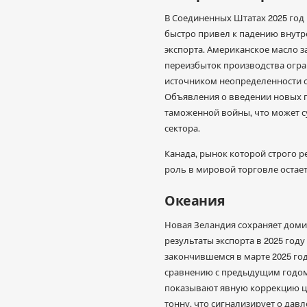
В Соединенных Штатах 2025 год
быстро привел к падению внутр
экспорта. Американское масло з
переизбыток производства огр
источником неопределенности о
Объявления о введении новых 
таможенной войны, что может с
сектора.
Канада, рынок которой строго р
роль в мировой торговле остае
Океания
Новая Зеландия сохраняет дом
результаты экспорта в 2025 году
закончившемся в марте 2025 год
сравнению с предыдущим годом,
показывают явную коррекцию цен
тонну, что сигнализирует о да