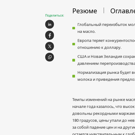
Резюме
Оглавл
Поделиться:
Глобальный переизбыток моло
на масло.
Европа теряет конкурентоспос
отношению к доллару.
США и Новая Зеландия сохра
давлением перепроизводства
Нормализация рынка будет в
молока и приведения предлож
Темпы изменений на рынке масла
начале года казалось, что высо
довольны рекордными маржами. 
180 градусов, цены упали до не
за собой падение цен и на друг
остается чувствительным к гл