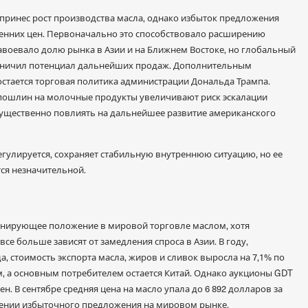
 принес рост производства масла, однако избыток предложения
енних цен. Первоначально это способствовало расширению
авоевало долю рынка в Азии и на Ближнем Востоке, но глобальный
аничил потенциал дальнейших продаж. Дополнительным
стается торговая политика администрации Дональда Трампа.
пошлин на молочные продукты увеличивают риск эскалации
ущественно повлиять на дальнейшее развитие американского
егулируется, сохраняет стабильную внутреннюю ситуацию, но ее
тся незначительной.
инирующее положение в мировой торговле маслом, хотя
 все больше зависят от замедления спроса в Азии. В году,
а, стоимость экспорта масла, жиров и сливок выросла на 7,1% по
 а основным потребителем остается Китай. Однако аукционы GDT
. В сентябре средняя цена на масло упала до 6 892 долларов за
влении избыточного предложения на мировом рынке.