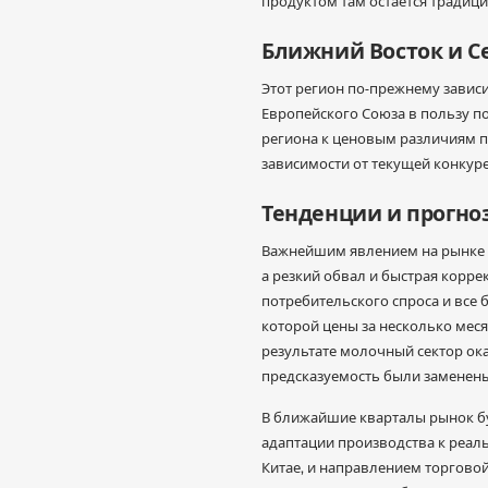
продуктом там остается традиц
Ближний Восток и С
Этот регион по-прежнему зависи
Европейского Союза в пользу п
региона к ценовым различиям п
зависимости от текущей конкур
Тенденции и прогно
Важнейшим явлением на рынке сл
а резкий обвал и быстрая корр
потребительского спроса и все 
которой цены за несколько меся
результате молочный сектор ока
предсказуемость были заменен
В ближайшие кварталы рынок б
адаптации производства к реаль
Китае, и направлением торгово