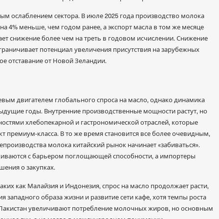
ным ослаблением сектора. В июле 2025 года производство молока
 на 4% меньше, чем годом ранее, а экспорт масла в том же месяце
ачает снижение более чем на треть в годовом исчислении. Снижение
граничивает потенциал увеличения присутствия на зарубежных
ое отставание от Новой Зеландии.
чевым двигателем глобального спроса на масло, однако динамика
дыдущие годы. Внутренние производственные мощности растут, но
бностями хлебопекарной и гастрономической отраслей, которые
т премиум-класса. В то же время становится все более очевидным,
епроизводства молока китайский рынок начинает «забиваться».
киваются с барьером поглощающей способности, а импортеры
ения о закупках.
таких как Малайзия и Индонезия, спрос на масло продолжает расти,
я западного образа жизни и развитие сети кафе, хотя темпы роста
 Пакистан увеличивают потребление молочных жиров, но основным