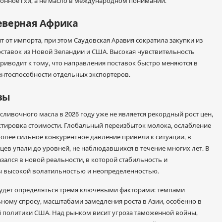
ионное гхи, а не масло в международном понимании.
еверная Африка
т от импорта, при этом Саудовская Аравия сократила закупки из
оставок из Новой Зеландии и США. Высокая чувствительность
риводит к тому, что направления поставок быстро меняются в
ентоспособности отдельных экспортеров.
зы
ивочного масла в 2025 году уже не является рекордный рост цен,
ектировка стоимости. Глобальный переизбыток молока, ослабление
более сильное конкурентное давление привели к ситуации, в
цев упали до уровней, не наблюдавшихся в течение многих лет. В
зался в новой реальности, в которой стабильность и
ы высокой волатильностью и неопределенностью.
удет определяться тремя ключевыми факторами: темпами
ному спросу, масштабами замедления роста в Азии, особенно в
й политики США. Над рынком висит угроза таможенной войны,