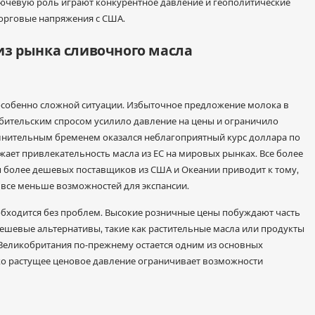
лючевую роль играют конкурентное давление и геополитические
торговые напряжения с США.
з рынка сливочного масла
в особенно сложной ситуации. Избыточное предложение молока в
бительским спросом усилило давление на цены и ограничило
лнительным бременем оказался неблагоприятный курс доллара по
жает привлекательность масла из ЕС на мировых рынках. Все более
ы более дешевых поставщиков из США и Океании приводит к тому,
ся все меньше возможностей для экспансии.
обходится без проблем. Высокие розничные цены побуждают часть
ешевые альтернативы, такие как растительные масла или продукты
Великобритания по-прежнему остается одним из основных
ако растущее ценовое давление ограничивает возможности