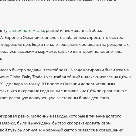
ынку
сливочного масла
, резкий и неожиданный обвал.
, Европе и Океании совпало с ослаблением спроса, что быстро
 коррекции цен. Еще в начале года рынок оставался на рекордных
зовались высокими маржами, однако во второй половине года
ь.
асло быстро падали. В сентябре 2025 года котировки были уже на
оне Global Dairy Trade 16 сентября общий индекс снизился на 0,8%, а
 892 доллара за тонну. В Европе и Океании дополнительным
факт, что в середине года цены снизились на 0,6% по сравнению с
жает растущую конкуренцию со стороны более дешевых
агировал резко. Молочные заводы, которые в течение долгого
 маржи, были вынуждены быстро скорректировать свои
овой пузырь лопнул, и молочный сектор оказался в совершенно