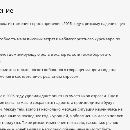
ение
ка и снижение спроса привели в 2025 году к резкому падению цен
обность из-за высоких затрат и неблагоприятного курса евро по
няют доминирующую роль в экспорте, хотя также борются с
.
озможна только после глобального сокращения производства
ения в соответствие с реальным спросом.
 в 2025 году удивили даже опытных участников отрасли. Еще в
кие цены на масло сохранятся надолго, а производители будут
Между тем, всего за несколько месяцев ситуация изменилась на
виданных за последние годы уровней, а обвал цен на масло повлек
ие продукты. Такое резкое изменение показало, насколько рынок
обальным колебаниям и насколько обманчивыми могут быть