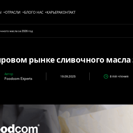
Ы
ОТРАСЛИ
БЛОГ
О НАС
KАРЬЕРА
КОНТАКТ
чного масла за 2026 год
ировом рынке сливочного масла з
Автор
19.09.2025
8 min
чтения
Foodcom Experts