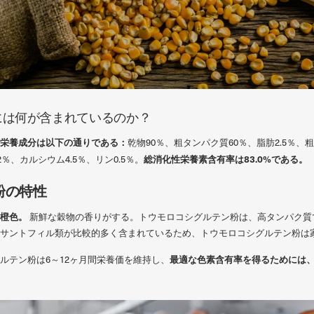
には何が含まれているのか？
栄養成分は以下の通りである：
乾物90％、粗タンパク質60％、脂肪2.5％
総消化性栄養素含有率は83.0%である。
2％、カルシウム4.5％、リン0.5％。
粉の特性
黄橙色。
新鮮な穀物の香りがする。トウモロコシグルテン粉は、高タンパク質
サントフィル類が比較的多く含まれているため、トウモロコシグルテン粉は
最適な色素含有率を得るためには、
ルテン粉は6～12ヶ月間栄養価を維持し、