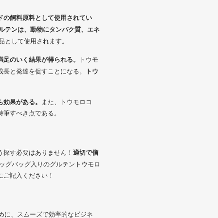
ドの飼料原料として使用されてい
ルテンは、動物にタンパク質、エネ
品として使用されます。
満足のいく結果が得られる。
トウモ
トウ
成長と発達を促すことになる。
も効果がある。
また、トウモロコ
特筆すべき点である。
適切で信
う探す必要はありません！
クとビッグバッグ入りのグルテントウモロ
にご記入ください！
ために、スムーズで効率的なビジネ