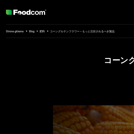
Przejdź do treści
Strona główna
Blog
肥料
コーングルテンフラワー – もっと注目されるべき製品
コーング