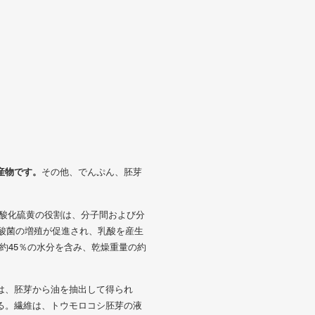
産物です。
その他、でんぷん、胚芽
二酸化硫黄の役割は、分子間および分
乳酸菌の増殖が促進され、乳酸を産生
約45％の水分を含み、乾燥重量の約
は、胚芽から油を抽出して得られ
る。繊維は、トウモロコシ胚芽の液