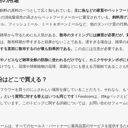
主に魚などの家畜やペットフー
飼料の原料の一つとして広く知られている。
飼料用グ
その消化吸収性の高さからペットフードメーカーに重宝されている。
ール、フィッシュミール、ミート＆ボーンミールなど、他のタンパク質の代替
散布のタイミングには練習が必要だが、
雑草から守るためにも人気がある。
は、散布時期が早すぎると効果がないことである。遅すぎる場合は、雑草の
する直前に散布するのが最も効果的である。
この点には注意が必要である。
やノビエなど雑草全般の防除に使われるだけでなく、カニクサやタンポポに
けでなく、花壇や球根植物の花壇、菜園などにも使える万能粉であることも
粉はどこで買える？
フラワーを買うのにふさわしい場所を探していることだろう。それなら、も
」という質問に対する答えはいつも同じです！
Foodcomは、25kgパッ
しています。このトピックに関する詳細については、お問い合わせフォーム
ト・チームは、すべてのセールス・パートナーに最高品質のサービスを提供する