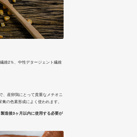
、粗繊維2％、中性デタージェント繊維
で、産卵鶏にとって貴重なメチオニ
家禽の色素形成によく使われます。
製造後3ヶ月以内に使用する必要が