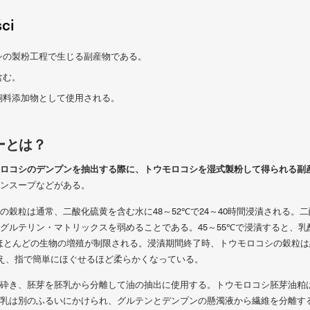
ści
シの製粉工程で生じる副産物である。
含む。
飼料添加物として使用される。
ーとは？
ロコシのデンプンを抽出する際に、トウモロコシを湿式製粉して得られる副
ンスープなどがある。
の穀粒は通常、二酸化硫黄を含む水に48～52℃で24～40時間浸漬される。
グルテリン・マトリックスを弱めることである。45～55℃で浸漬すると、
ほとんどの生物の増殖が制限される。浸漬期間終了時、トウモロコシの穀粒は
に与え、指で簡単にほぐせるほど柔らかくなっている。
砕き、胚芽を胚乳から分離して油の抽出に使用する。トウモロコシ胚芽油粕
乳は別のふるいにかけられ、グルテンとデンプンの懸濁液から繊維を分離す