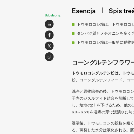
Esencja
Spis tre
Udostępnij:
トウモロコシ粉は、トウモロコ
タンパク質とメチオニンを多く
トウモロコシ粉は一般的に動物
コーングルテンフラワ
トウモロコシグルテン粉は、トウモ
粉、コーングルテンフィード、コー
洗浄と異物除去の後、トウモロコシ
子内のジスルフィド結合を切断して
し、培地のpHを下げるため、他の
6.0～6.5％を溶媒の形で浸漬水
浸漬後、トウモロコシの穀粒を粗く
る。蒸発した水分は液化される。胚