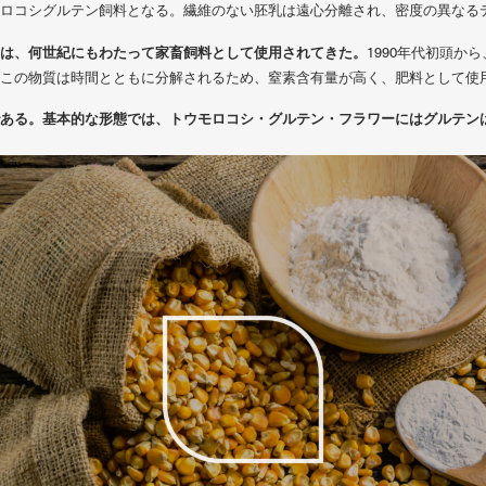
ロコシグルテン飼料となる。繊維のない胚乳は遠心分離され、密度の異なる
は、何世紀にもわたって家畜飼料として使用されてきた。
1990年代初頭か
この物質は時間とともに分解されるため、窒素含有量が高く、肥料として使
ある。基本的な形態では、トウモロコシ・グルテン・フラワーにはグルテン