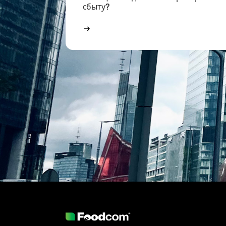
сбыту?