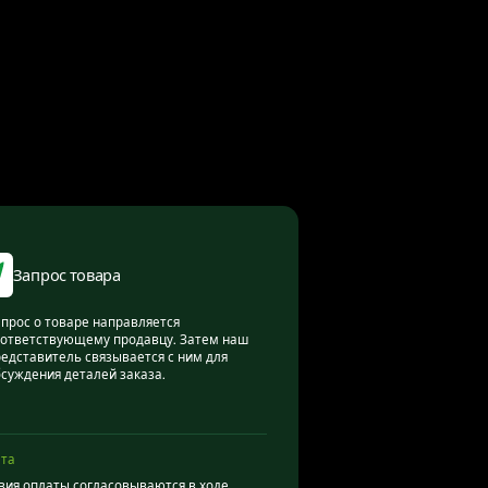
Запрос товара
прос о товаре направляется
ответствующему продавцу. Затем наш
едставитель связывается с ним для
суждения деталей заказа.
та
вия оплаты согласовываются в ходе