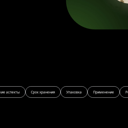
кие аспекты
Срок хранения
Упаковка
Применение
Р