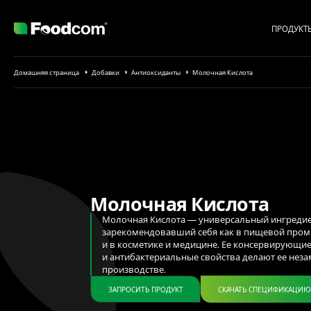
ПРОДУКТ
Przejdź do treści
Домашняя страница
Добавки
Антиоксиданты
Молочная Кислота
Молочная Кислота
Молочная Кислота — универсальный ингредие
зарекомендовавший себя как в пищевой пром
и в косметике и медицине. Ее консервирующи
и антибактериальные свойства делают ее нез
производстве.
ЗАПРОСИТЬ ПРОДУКТ
СКАЧАТЬ СПЕЦИФИКАЦИ