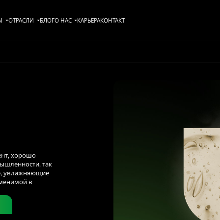
Ы
ОТРАСЛИ
БЛОГ
О НАС
KАРЬЕРА
КОНТАКТ
нт, хорошо
ышленности, так
е, увлажняющие
аменимой в
Ю