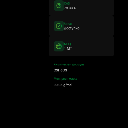
CAS
79-33-4
Запас
Доступно
MOQ
1 MT
Химическая формула
C3H6O3
Молярная масса
90,08 g/mol