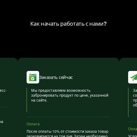
Как начать работать с нами?
Заказать сейчас
есс-
Мы предоставляем возможность
За
забронировать продукт по цене, указанной
со
на сайте.
пр
об
на
Оплата
Опла
После оплаты 10% от стоимости заказа товар
резервируется на три дня. Затем необходимо
Усло