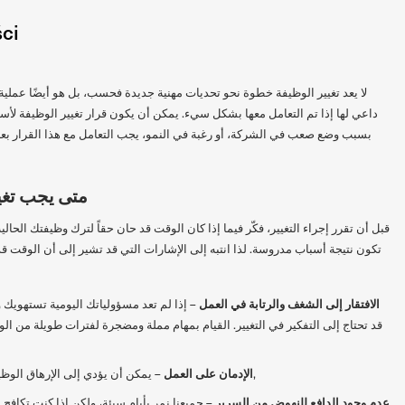
ści
لا يعد تغيير الوظيفة خطوة نحو تحديات مهنية جديدة فحسب، بل هو أيضًا عمل
داعي لها إذا تم التعامل معها بشكل سيء. يمكن أن يكون قرار تغيير الوظيفة لأسب
بسبب وضع صعب في الشركة، أو رغبة في النمو، يجب التعامل مع هذا القرار بعنا
متى يجب تغي
قبل أن تقرر إجراء التغيير، فكّر فيما إذا كان الوقت قد حان حقاً لترك وظيفتك الح
تكون نتيجة أسباب مدروسة. لذا انتبه إلى الإشارات التي قد تشير إلى أن الوقت 
الافتقار إلى الشغف والرتابة في العمل
– إذا لم تعد مسؤولياتك اليومية تستهويك و
قد تحتاج إلى التفكير في التغيير. القيام بمهام مملة ومضجرة لفترات طويلة من 
الإدمان على العمل
– يمكن أن يؤدي إلى الإرهاق الوظيفي وعدم التوازن بين العمل والحياة,
عدم وجود الدافع للنهوض من السرير
– جميعنا نمر بأيام سيئة، ولكن إذا كنت تكاف