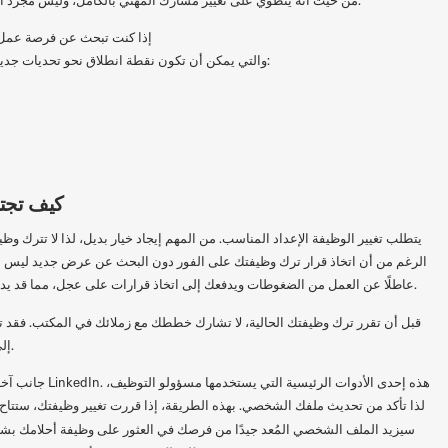
إذا كنت تبحث عن فرصة عمل 
Foodcom S.A.، والتي يمكن أن تكون نقطة انطلاق نحو تحديات جديدة وتطور وظيفي جديد:
كيف تجتا
يتطلب تغيير الوظيفة الإعداد المناسب. من المهم إيجاد خيار بديل، لذا لا تترك و
الرغم من أن اتخاذ قرار ترك وظيفتك على الفور دون البحث عن عرض جديد ليس الخيار
عاطلًا عن العمل من الضغوطات ويدفعك إلى اتخاذ قرارات على عجل، مما قد يدفعك إلى اختيار عروض عمل أقل ملاءمة.
قبل أن تقرر ترك وظيفتك الحالية، لا تشارك خططك مع زملائك في المكتب. فقد 
إلى مواقف غير سارة وحتى الفصل المبكر.
جانب آخر هو الملف ا
لذا تأكد من تحديث ملفك الشخصي. بهذه الطريقة، إذا قررت تغيير وظيفتك، ستت
سيزيد الملف الشخصي المُعد جيدًا من فرصك في العثور على وظيفة أحلامك بشكل