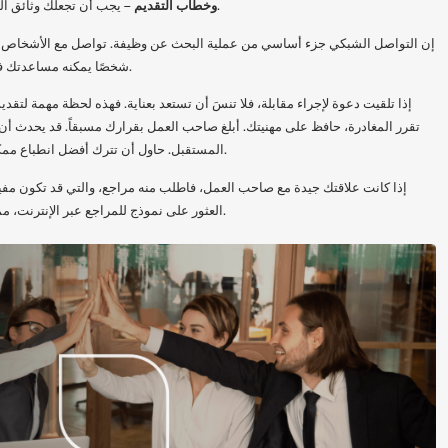
وخطاب التقديم
– يجب أن تجعلك وثائق التقديم هذه تتميز عن المرشحين الآخرين.
إن التواصل الشبكي جزء أساسي من عملية البحث عن وظيفة. تواصل مع الأشخاص في 
شخصًا يمكنه مساعدتك في العثور على عرض عمل مثير للاهتمام.
إذا تلقيت دعوة لإجراء مقابلة، فلا تنسَ أن تستعد بعناية. فهذه لحظة مهمة لت
تقرر المغادرة، حافظ على مهنيتك. أبلغ صاحب العمل بقرارك مسبقاً. قد يحدث أن
المستقبل. حاول أن تترك أفضل انطباع ممكن، والذي قد يكون مفيداً في المستقبل.
إذا كانت علاقتك جيدة مع صاحب العمل، فاطلب منه مراجع، والتي قد تكون مف
العثور على نموذج للمراجع عبر الإنترنت، مما سيسهل عليك إعداد مثل هذا المستند.