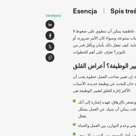
Esencja
Spis tre
Udostępnij:
ية عاطفية يمكن أن تنطوي على ضغوط لا
اب متنوعة. وسواء كان الأمر ضرورة، أو
ية. كيف تفعل ذلك بأمان وبأقل قدر من
التوتر؟ تعرّف على أهم الخطوات.
ير الوظيفة؟ أعراض القلق
الية. إن تغيير صاحب العمل خطوة يجب أن
قد حان للبحث عن وظيفة جديدة. الأسباب
الأكثر إثارة للقلق لتغيير الوظيفة هي:
تشعر بالإرهاق، فهذه إشارة إلى أنك
الوقت يمكن أن يثنيك عن العمل بشكل
فعال,
ح من أجل النهوض من السرير كل يوم،