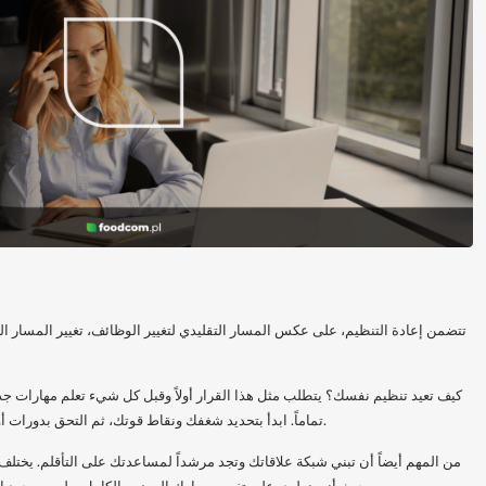
تتضمن إعادة التنظيم، على عكس المسار التقليدي لتغيير الوظائف، تغيير المسار ال
كيف تعيد تنظيم نفسك؟ يتطلب مثل هذا القرار أولاً وقبل كل شيء تعلم مهارات 
تماماً. ابدأ بتحديد شغفك ونقاط قوتك، ثم التحق بدورات أو تدريب لتسهيل انتقالك إلى مجال جديد.
من المهم أيضاً أن تبني شبكة علاقاتك وتجد مرشداً لمساعدتك على التأقلم. يختلف تغ
من حيث أنه ينطوي على تغيير مسارك المهني بالكامل، وليس مجرد الانتقال إلى دور مختلف في نفس المجال.