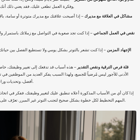
وفكرة العمل تطغى عليك، فقد يعني ذلك أنك بحاجة إلى البحث عن تحديات جديدة,
مشاكل في العلاقة مع مديرك
– إذا أصبحت علاقتك مع مديرك متوترة أو سامة، بال
نقص في العمل الجماعي
– إذا كنت تجد صعوبة في التواصل مع زملائك باستمرار ول
الإجهاد المزمن
– إذا كنت تشعر بالتوتر بشكل يومي ولا تستطيع الفصل بين حياتك ا
قلة فرص الترقية ونقص التقدير
– هذه أسباب قد تدفعك إلى تغيير وظيفتك، خاصةً إ
الأدنى للأجور ليس مُرضياً للجميع، ولهذا السبب يفكر العديد من الموظفين في ت
أفضل، وتحديات وراتب يتناسب مع مؤهلاتهم وطموحاتهم.
إذا كان أي من الأسباب المذكورة أعلاه تنطبق عليك لتغيير وظيفتك، ففكر في اتخاذ خ
المهم التخطيط لكل خطوة بشكل صحيح لتجنب التوتر غير المبرر. تعرّف على كيفية القيام بذلك براحة بال وبدون توتر.