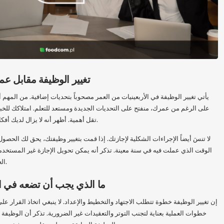
تغيير الوظيفة مقابل ع
يأتي تغيير الوظيفة في الأربعينيات من العمر مصحوباً بتحديات إضافية. من المهم
على الرغم من عمرك، منفتح على التحديات الجديدة ومستعد للتعلم. امتلاكك للخبرة
تقل أهمية. أظهر أنه لا يزال لديك أفكار جديدة وأنك مستعد لمزيد من التطوير.
لا تنسَ أيضاً الإجراءات الشكلية لإجازتك. إذا قمت بتغيير وظيفتك، يحق لك الحصو
الوقت الذي عملت فيه في سنة معينة. تذكر أنه يمكن تحويل الإجازة غير المستخد
العمل على منحك إجازة خلال فترة الإشعار.
ما الذي يجب أن تضعه في اع
إن تغيير الوظيفة خطوة تتطلب الاجتهاد والتخطيط والإعداد. لا ينبغي اتخاذ القرار
خطوات العملية بعناية لتجنب التوتر والتعقيدات غير الضرورية. تذكر أن الوظيفة