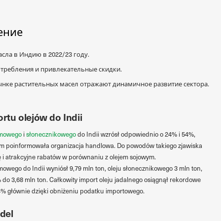
ение
ла в Индию в 2022/23 году.
требления и привлекательные скидки.
нке растительных масел отражают динамичное развитие сектора.
tu olejów do Indii
mowego
i
słonecznikowego
do Indii wzrósł odpowiednio o 24% i 54%,
ym poinformowała organizacja handlowa. Do powodów takiego zjawiska
 i atrakcyjne rabatów w porównaniu z olejem sojowym.
owego do Indii wyniósł 9,79 mln ton, oleju słonecznikowego 3 mln ton,
do 3,68 mln ton. Całkowity import oleju jadalnego osiągnął rekordowe
7,4% głównie dzięki obniżeniu podatku importowego.
del