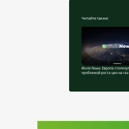
Читайте также:
World News: Европа столкну
проблемой роста цен на газ