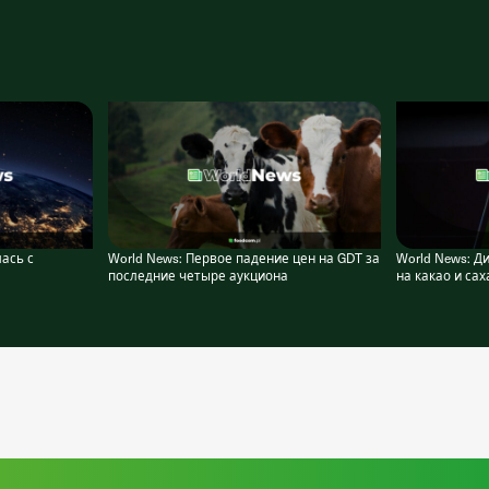
лась с
World News: Первое падение цен на GDT за
World News: 
последние четыре аукциона
на какао и са