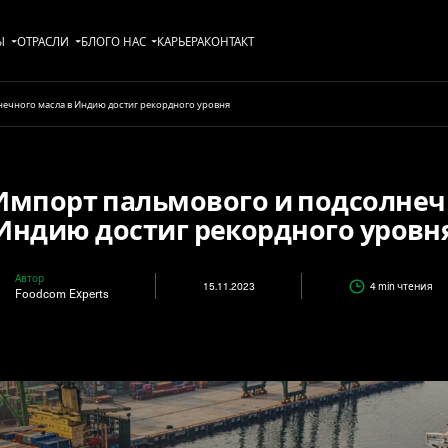
Ы
ОТРАСЛИ
БЛОГ
О НАС
KАРЬЕРА
КОНТАКТ
нечного масла в Индию достиг рекордного уровня
 Импорт пальмового и подсолнеч
Индию достиг рекордного уровн
Автор
15.11.2023
4 min
чтения
Foodcom Experts