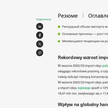
Резюме
Оглавл
Поделиться:
Рекордный объем импорта мас
Основные причины — рост по
Меняющиеся тенденции на ры
Rekordowy wzrost impor
W sezonie 2022/23 import oleju
pal
osiągając rekordowe poziomy, o cz
należy zaliczyć rosnącą konsumpcję
W sezonie 2022/23 import oleju palm
a import oleju
sojowego
spadł o 12% 
16,47 mln ton, zwiększając się o 1
Wpływ na globalny han