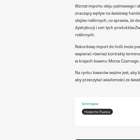
Wzrost importu oleju palmowego i 
znaczący wpływ na światowy handel 
olejów roślinnych, co sprawia, że 
dystrybucji i cen tych produktów.Z
roślinnych.
Rekordowy import do Indii może po
wspierać również kontrakty termin
w krajach basenu Morza Czarnego.
Na rynku towarów ważne jest, aby 
aby przeczytać wiadomości ze świata
Категории
Новости Рынка