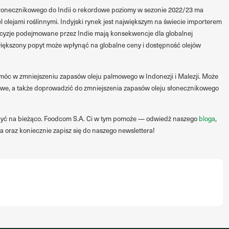
słonecznikowego do Indii o rekordowe poziomy w sezonie 2022/23 ma
olejami roślinnymi. Indyjski rynek jest największym na świecie importerem
decyzje podejmowane przez Indie mają konsekwencje dla globalnej
większony popyt może wpłynąć na globalne ceny i dostępność olejów
móc w zmniejszeniu zapasów oleju palmowego w Indonezji i Malezji. Może
owe, a także doprowadzić do zmniejszenia zapasów oleju słonecznikowego
być na bieżąco. Foodcom S.A. Ci w tym pomoże — odwiedź naszego
bloga
,
 oraz koniecznie zapisz się do naszego newslettera!