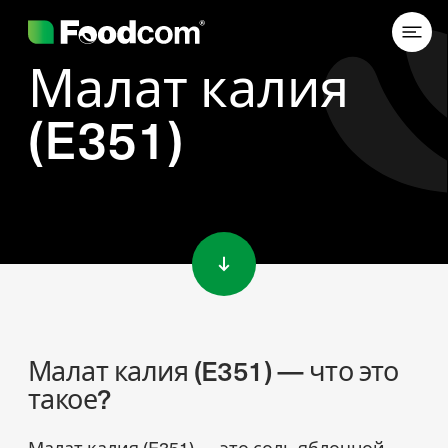
Малат калия
(E351)
Przejdź do treści
Малат калия (E351) — что это
такое?
Малат калия (E351) — это соль яблочной