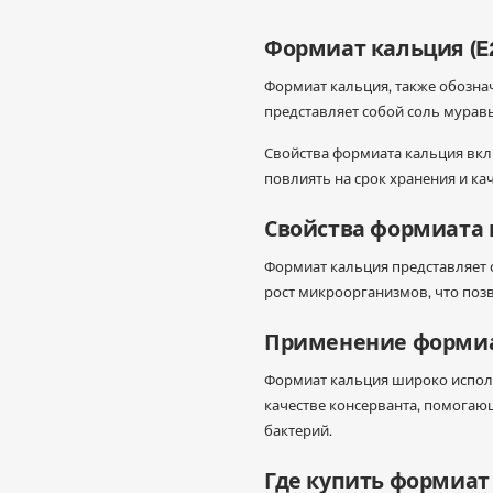
Формиат кальция (E2
Формиат кальция, также обозна
представляет собой соль мурав
Свойства формиата кальция вклю
повлиять на срок хранения и к
Свойства формиата 
Формиат кальция представляет 
рост микроорганизмов, что позв
Применение формиат
Формиат кальция широко исполь
качестве консерванта, помогаю
бактерий.
Где купить формиат 