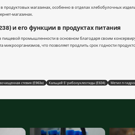
в продуктовых магазинах, особенно в отделах хлебобулочных издели
ернет-магазинах.
38) и его функции в продуктах питания
 в пищевой промышленности в основном благодаря своим консервир
та микроорганизмов, что позволяет продлить срок годности продукто
аочищенная стевия (E963a)
Кальций 5′-рибонуклеотиды (E634)
Метил п-гидро