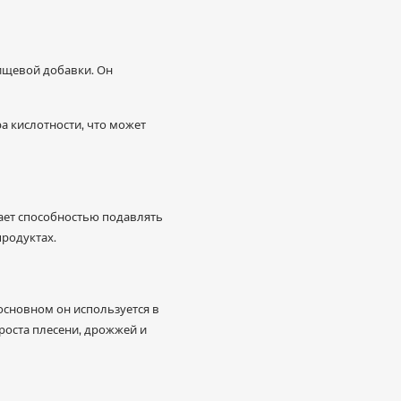
пищевой добавки. Он
а кислотности, что может
ает способностью подавлять
продуктах.
сновном он используется в
роста плесени, дрожжей и