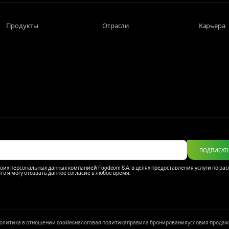
Продукты
Отрасли
Карьера
ПОДПИСАТ
моих персональных данных компанией Foodcom S.A. в целях предоставления услуги по ра
что я могу отозвать данное согласие в любое время.
олитика в отношении cookies
налоговая политика
правила бронирования
условия прода