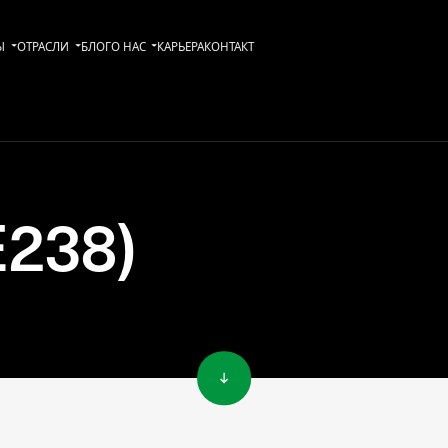
Ы
ОТРАСЛИ
БЛОГ
О НАС
KАРЬЕРА
КОНТАКТ
E238)