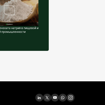
ензоата натрия в пищевой и
й промышленности