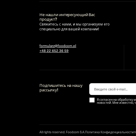
Не нашли интересующий Вас
продукт?
Свяжитесь с нами, и мы организуем его
специально для вашей компании!
formularz@foodcom.pl
+48 22 652 36 59
Подпишитесь на нашу
рассылку!
Я согласен на обработку 
новостей. Мне известно, 
All rights reserved. Foodcom S.A.
Политика Конфиденциальности
п