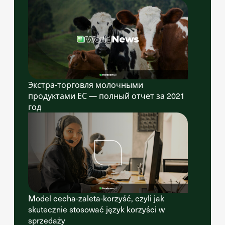
Экстра-торговля молочными
продуктами ЕС — полный отчет за 2021
год
Model cecha-zaleta-korzyść, czyli jak
skutecznie stosować język korzyści w
sprzedaży