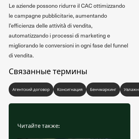
Le aziende possono ridurre il CAC ottimizzando
le campagne pubblicitarie, aumentando
l’efficienza delle attività di vendita,
automatizzando i processi di marketing e
migliorando le conversioni in ogni fase del funnel
di vendita.
Связанные термины
Агентский договор
Консигнация
Бенчмаркинг
Увлажн
Читайте также: