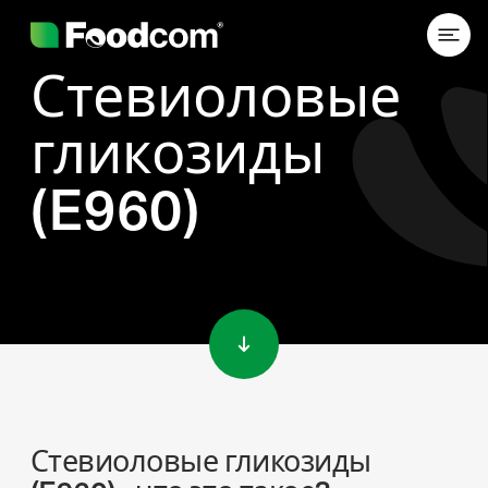
Стевиоловые
гликозиды
(E960)
Przejdź do treści
Стевиоловые гликозиды