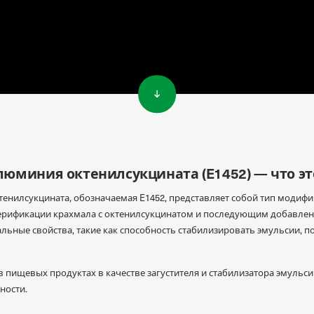
люминия октенилсукцината (E1452) — что эт
енилсукцината, обозначаемая E1452, представляет собой тип модиф
терификации крахмала с октенилсукцинатом и последующим добавлен
льные свойства, такие как способность стабилизировать эмульсии, 
в пищевых продуктах в качестве загустителя и стабилизатора эмульси
ности.