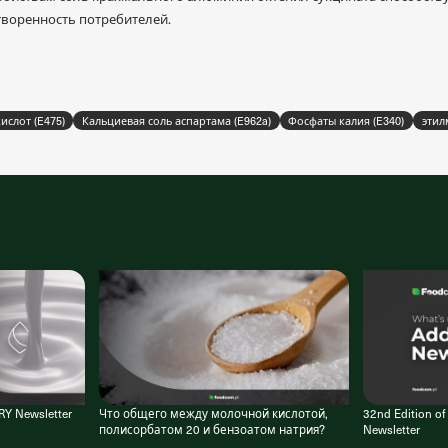
воренность потребителей.
слот (E475)
Кальциевая соль аспартама (E962a)
Фосфаты калия (E340)
этил
RY Newsletter
Что общего между молочной кислотой,
32nd Edition o
полисорбатом 20 и бензоатом натрия?
Newsletter