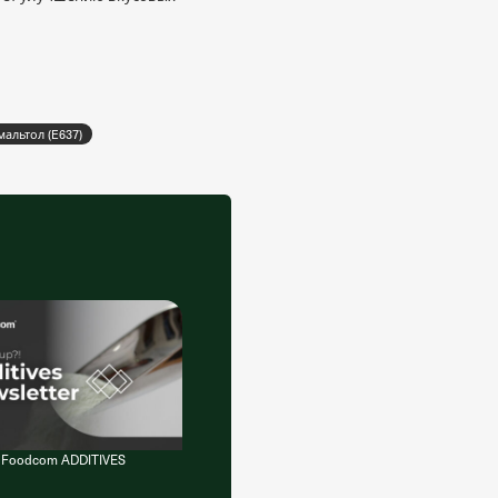
мальтол (E637)
f Foodcom ADDITIVES