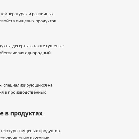
 температурах и различных
 свойств пищевых продуктов.
укты, десерты, а также сушеные
, обеспечивая однородный
х, специализирующихся на
ия в производственных
е в продуктах
 текстуры пищевых продуктов.
ует улучшению вкусовых