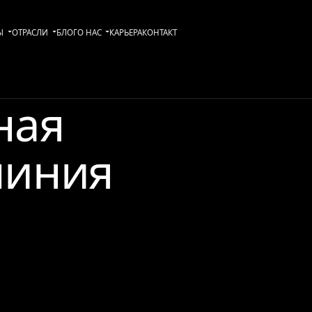
Ы
ОТРАСЛИ
БЛОГ
О НАС
KАРЬЕРА
КОНТАКТ
ная
миния