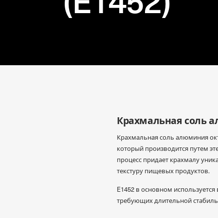
(E1452)
Przejdź do treści
Крахмальная соль а
Крахмальная соль алюминия окт
который производится путем э
процесс придает крахмалу уника
текстуру пищевых продуктов.
E1452 в основном используется 
требующих длительной стабиль