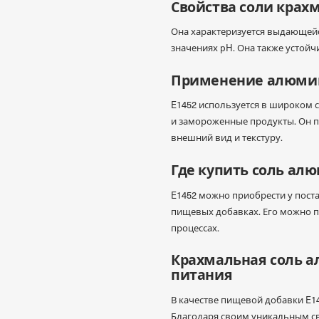
Свойства соли крах
Она характеризуется выдающейс
значениях pH. Она также устой
Применение алюмин
E1452 используется в широком 
и замороженные продукты. Он п
внешний вид и текстуру.
Где купить соль ал
E1452 можно приобрести у пост
пищевых добавках. Его можно п
процессах.
Крахмальная соль а
питания
В качестве пищевой добавки E1
Благодаря своим уникальным с