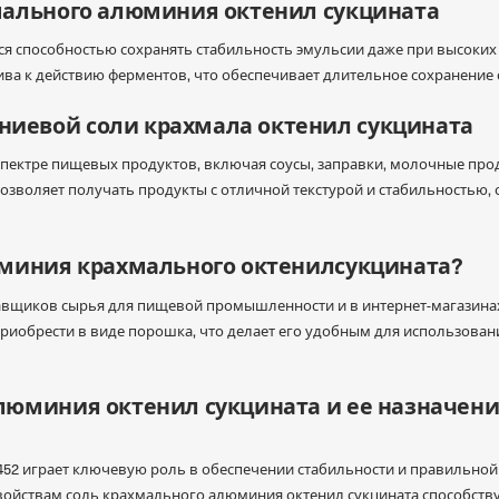
мального алюминия октенил сукцината
я способностью сохранять стабильность эмульсии даже при высоких
чива к действию ферментов, что обеспечивает длительное сохранение
иевой соли крахмала октенил сукцината
спектре пищевых продуктов, включая соусы, заправки, молочные прод
озволяет получать продукты с отличной текстурой и стабильностью
юминия крахмального октенилсукцината?
авщиков сырья для пищевой промышленности и в интернет-магазина
риобрести в виде порошка, что делает его удобным для использован
люминия октенил сукцината и ее назначени
452 играет ключевую роль в обеспечении стабильности и правильной
войствам соль крахмального алюминия октенил сукцината способств