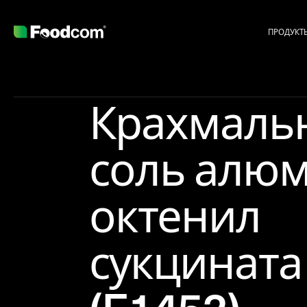
ПРОДУКТ
Крахмаль
соль алю
октенил
сукцината