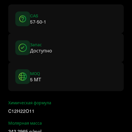
CAS
57-50-1
Запас
Доступно
MOQ
5 MT
Химическая формула
C12H22O11
Молярная масса
342,2965 g/mol