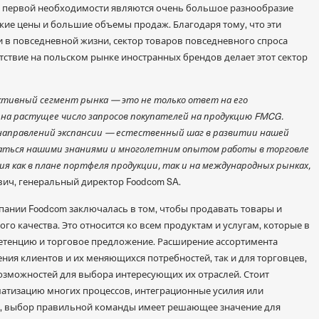
в первой необходимости являются очень большое разнообразие
кие цены и большие объемы продаж. Благодаря тому, что эти
в повседневной жизни, сектор товаров повседневного спроса
тствие на польском рынке иностранных брендов делает этот сектор
ктивный сегмент рынка — это не только ответ на его
 на растущее число запросов покупателей на продукцию FMCG.
 направлений экспансии — естественный шаг в развитии нашей
ваться нашими знаниями и многолетним опытом работы в торговле
ия как в плане портфеля продукции, так и на международных рынках,
ич, генеральный директор Foodcom SA.
пании Foodcom заключалась в том, чтобы продавать товары и
го качества. Это относится ко всем продуктам и услугам, которые в
етенцию и торговое предложение. Расширение ассортимента
ения клиентов и их меняющихся потребностей, так и для торговцев,
озможностей для выбора интересующих их отраслей. Стоит
оматизацию многих процессов, интеграционные усилия или
и, выбор правильной команды имеет решающее значение для