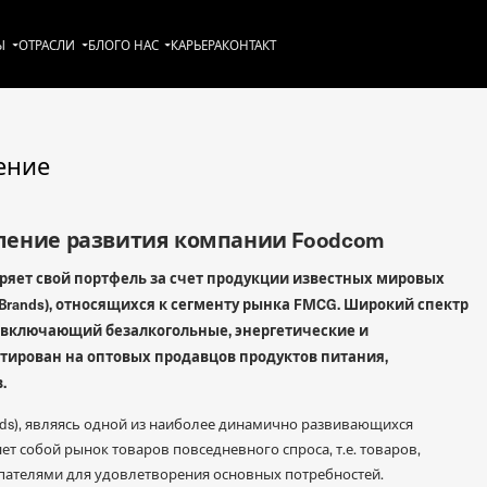
Ы
ОТРАСЛИ
БЛОГ
О НАС
KАРЬЕРА
КОНТАКТ
ение
ление развития компании Foodcom
ряет свой портфель за счет продукции известных мировых
Brands), относящихся к сегменту рынка FMCG. Широкий спектр
включающий безалкогольные, энергетические и
тирован на оптовых продавцов продуктов питания,
.
ods), являясь одной из наиболее динамично развивающихся
ет собой рынок товаров повседневного спроса, т.е. товаров,
пателями для удовлетворения основных потребностей.