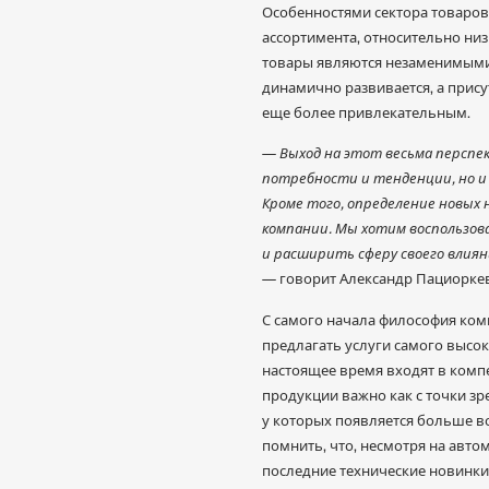
Особенностями сектора товаро
ассортимента, относительно низ
товары являются незаменимыми 
динамично развивается, а прису
еще более привлекательным.
—
Выход на этот весьма перспе
потребности и тенденции, но и
Кроме того, определение новых
компании. Мы хотим воспользо
и расширить сферу своего влиян
— говорит Александр Пациоркев
С самого начала философия ком
предлагать услуги самого высоко
настоящее время входят в комп
продукции важно как с точки зр
у которых появляется больше в
помнить, что, несмотря на авт
последние технические новинк