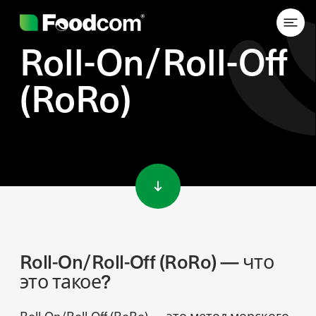
Roll-On/Roll-Off
(RoRo)
Przejdź do treści
Roll-On/Roll-Off (RoRo) — что
это такое?
Roll-On/Roll-Off (RoRo) — это метод морского