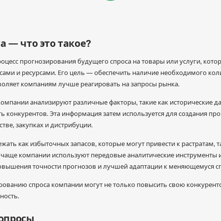
 — что это такое?
оцесс прогнозирования будущего спроса на товары или услуги, кото
ами и ресурсами. Его цель — обеспечить наличие необходимого кол
зволяет компаниям лучше реагировать на запросы рынка.
компании анализируют различные факторы, такие как исторические д
ть конкурентов. Эта информация затем используется для создания пр
тве, закупках и дистрибуции.
ать как избыточных запасов, которые могут привести к растратам, т
е чаще компании используют передовые аналитические инструменты и 
повышения точности прогнозов и лучшей адаптации к меняющемуся сп
ованию спроса компании могут не только повысить свою конкуренто
ность.
вопросы