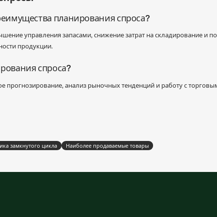
преимущества планирования спроса?
чшение управления запасами, снижение затрат на складирование и 
ности продукции.
ирования спроса?
е прогнозирование, анализ рыночных тенденций и работу с торговы
ика замкнутого цикла
Наиболее продаваемые товары