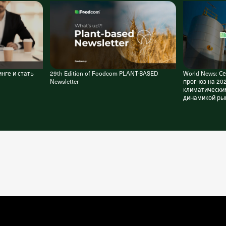
инге и стать
29th Edition of Foodcom PLANT-BASED
World News: С
Newsletter
прогноз на 20
климатически
динамикой ры