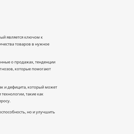
рый является ключом к
ичества товаров в нужное
анные о продажах, тенденции
огнозов, которые помогают
ак и дефицита, который может
технологии, такие как
росу.
способность, но и улучшить