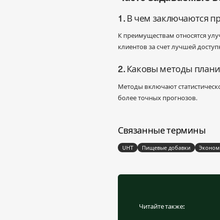
1. В чем заключаются 
К преимуществам относятся улу
клиентов за счет лучшей доступ
2. Каковы методы план
Методы включают статистическо
более точных прогнозов.
Связанные термины
UHT
Пищевые добавки
Эконом
Читайте также: