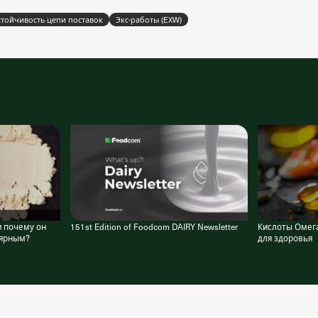
стойчивость цепи поставок
Экс-работы (EXW)
и почему он
151st Edition of Foodcom DAIRY Newsletter
Кислоты Омег
лярным?
для здоровья