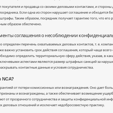
т покупателя и продавца со своими деловыми контактами, и стороны 
осредника. Если одна из сторон нарушает соглашение и обходится бе
трафы. Таким образом, посредник получает гарантию того, что его р
ным образом обеспечено.
ементы соглашения о несоблюдении конфиденциал
о определен перечень охватываемых деловых контактов, т. е. компа
же важно установить срок действия соглашения, который чаще всего со
бходимо определить территориальную сферу действия, указав, в каки
 ключевыми аспектами являются размер штрафных санкций за наруше
скрывать контактные данные и условия сотрудничества.
а NCA?
арантией от потери комиссионных или вознаграждения. Оно дает боль
т признаны и вознаграждены, а также обеспечивает возмещение ущерб
ают от прозрачного сотрудничества и защиты конфиденциальной инф
х деловых отношений и исключает недобросовестную практику.