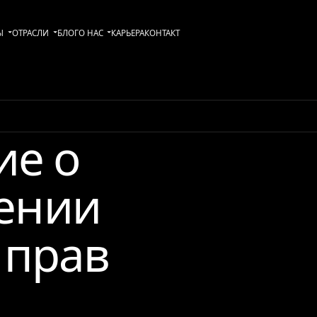
Ы
ОТРАСЛИ
БЛОГ
О НАС
KАРЬЕРА
КОНТАКТ
ие о
ении
 прав