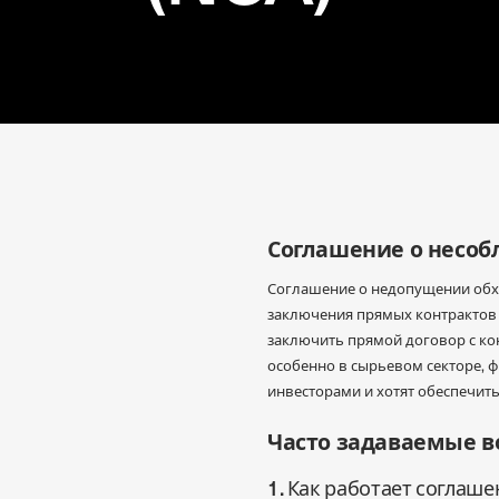
Przejdź do treści
Соглашение о несоб
Соглашение о недопущении обхо
заключения прямых контрактов м
заключить прямой договор с ко
особенно в сырьевом секторе, ф
инвесторами и хотят обеспечит
Часто задаваемые в
1. Как работает согла