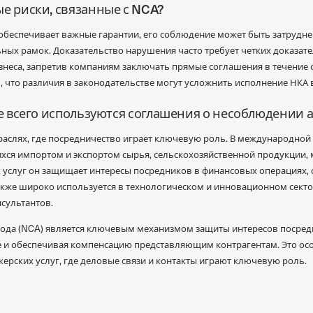
е риски, связанные с NCA?
 обеспечивает важные гарантии, его соблюдение может быть затрудне
ных рамок. Доказательство нарушения часто требует четких доказате
знеса, запретив компаниям заключать прямые соглашения в течение
, что различия в законодательстве могут усложнить исполнение НКА 
ще всего используются соглашения о несоблюдении 
раслях, где посредничество играет ключевую роль. В международно
я импортом и экспортом сырья, сельскохозяйственной продукции, ме
 услуг он защищает интересы посредников в финансовых операциях, 
акже широко используется в технологическом и инновационном сектор
сультантов.
да (NCA) является ключевым механизмом защиты интересов посредн
е и обеспечивая компенсацию представляющим контрагентам. Это ос
ерских услуг, где деловые связи и контакты играют ключевую роль.