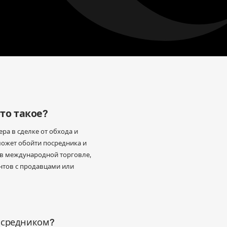
то такое?
ра в сделке от обхода и
 может обойти посредника и
 в международной торговле,
ентов с продавцами или
посредником?