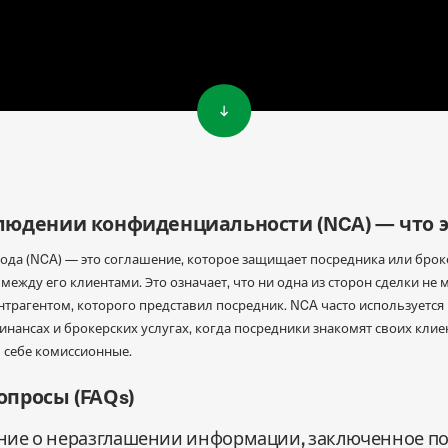
людении конфиденциальности (NCA) — что э
да (NCA) — это соглашение, которое защищает посредника или броке
ежду его клиентами. Это означает, что ни одна из сторон сделки не
нтрагентом, которого представил посредник. NCA часто используется
инансах и брокерских услугах, когда посредники знакомят своих кли
ь себе комиссионные.
опросы (FAQs)
шение о неразглашении информации, заключенное 