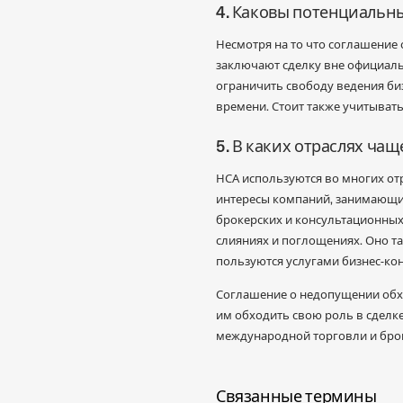
4. Каковы потенциальны
Несмотря на то что соглашение
заключают сделку вне официаль
ограничить свободу ведения би
времени. Стоит также учитывать
5. В каких отраслях ча
НСА используются во многих от
интересы компаний, занимающихс
брокерских и консультационных
слияниях и поглощениях. Оно т
пользуются услугами бизнес-кон
Соглашение о недопущении обхо
им обходить свою роль в сделк
международной торговли и брок
Связанные термины