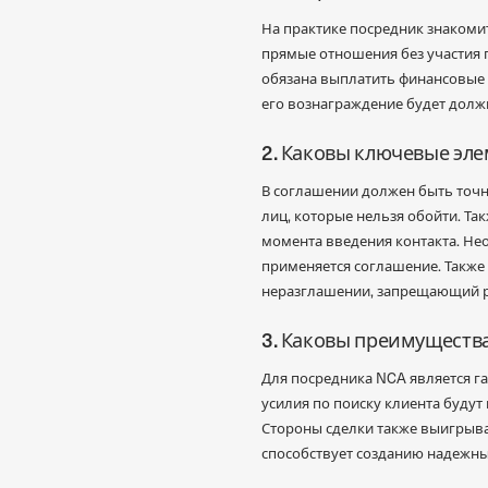
На практике посредник знакоми
прямые отношения без участия п
обязана выплатить финансовые ш
его вознаграждение будет долж
2. Каковы ключевые эл
В соглашении должен быть точн
лиц, которые нельзя обойти. Так
момента введения контакта. Нео
применяется соглашение. Также
неразглашении, запрещающий ра
3. Каковы преимуществ
Для посредника NCA является г
усилия по поиску клиента буду
Стороны сделки также выигрыв
способствует созданию надежны