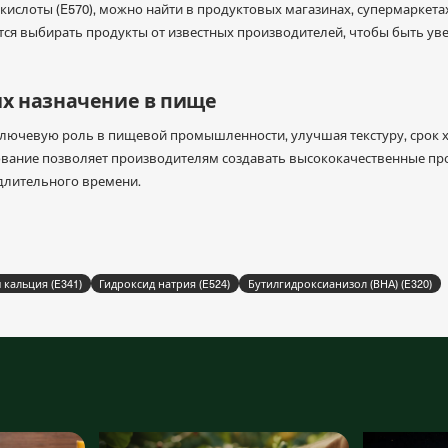
ислоты (E570), можно найти в продуктовых магазинах, супермаркетах
тся выбирать продукты от известных производителей, чтобы быть уве
х назначение в пище
ключевую роль в пищевой промышленности, улучшая текстуру, срок х
ование позволяет производителям создавать высококачественные пр
 длительного времени.
кальция (E341)
Гидроксид натрия (E524)
Бутилгидроксианизол (BHA) (E320)