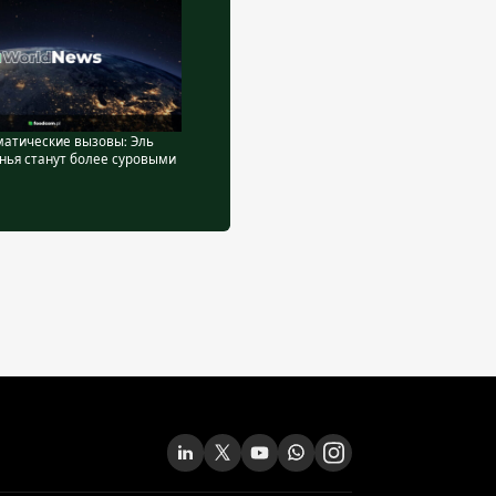
матические вызовы: Эль
нья станут более суровыми