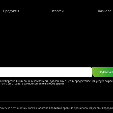
Продукты
Отрасли
Карьера
ПОДПИСАТ
моих персональных данных компанией Foodcom S.A. в целях предоставления услуги по ра
что я могу отозвать данное согласие в любое время.
олитика в отношении cookies
налоговая политика
правила бронирования
условия прода