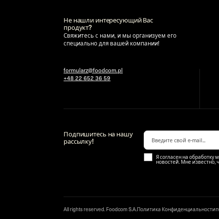
Не нашли интересующий Вас
продукт?
Свяжитесь с нами, и мы организуем его
специально для вашей компании!
formularz@foodcom.pl
+48 22 652 36 59
Подпишитесь на нашу
рассылку!
Я согласен на обработку 
новостей. Мне известно, 
All rights reserved. Foodcom S.A.
Политика Конфиденциальности
п