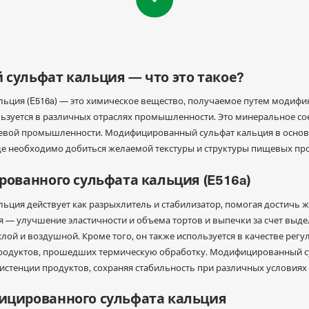
ульфат кальция — что это такое?
ьция (E516a) — это химическое вещество, получаемое путем модифи
ьзуется в различных отраслях промышленности. Это минеральное со
вой промышленности. Модифицированный сульфат кальция в основн
де необходимо добиться желаемой текстуры и структуры пищевых пр
ованного сульфата кальция (E516a)
ция действует как разрыхлитель и стабилизатор, помогая достичь 
я — улучшение эластичности и объема тортов и выпечки за счет выде
хлой и воздушной. Кроме того, он также используется в качестве регу
 продуктов, прошедших термическую обработку. Модифицированный с
истенции продуктов, сохраняя стабильность при различных условиях
цированного сульфата кальция