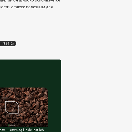
сти, а также полезным для
 (E1412)
sy — czym są i jakie jest ich