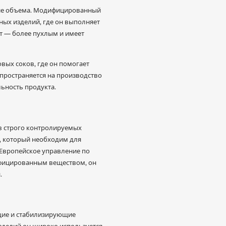
ение объема. Модифицированный
ных изделий, где он выполняет
кт — более пухлым и имеет
вых соков, где он помогает
пространяется на производство
ьность продукта.
в строго контролируемых
, который необходим для
 Европейское управление по
дифицированным веществом, он
.
щие и стабилизирующие
изделий он широко используется