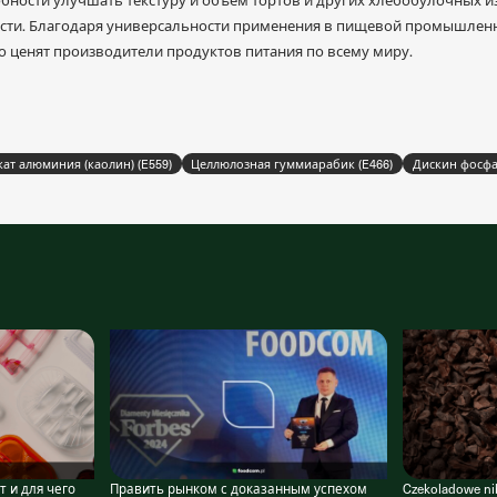
ти. Благодаря универсальности применения в пищевой промышленно
о ценят производители продуктов питания по всему миру.
ат алюминия (каолин) (E559)
Целлюлозная гуммиарабик (E466)
Дискин фосфат
 и для чего
Править рынком с доказанным успехом
Czekoladowe nib