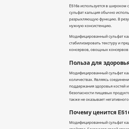
E516a используется в широком 
сульфат кальция обычно использ
разрыхляющую функцию. В резуль
нужную консистенцию.
Модифицированный сульфат каль
стабилизировать текстуру и пр
консервов, овощных консервов 
Польза для здоровь
Модифицированный сульфат кал
количествах. Являясь соединен
поддержания здоровья костей и
безопасности пищевых продукто
также не оказывает негативного
Почему ценится E51
Модифицированный сульфат кал
свойства. Благодаря своей спос