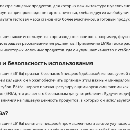
спектре пищевых продуктов, для которых важны текстура и увелич
уется при производстве тортов, печенья, хлеба и других хлебобулоч
тате тестовая масса становится более эластичной, а готовый проду
ция также используется в производстве напитков, например, фрукто
едотвращает расслаивание ингредиентов. Применение E516a также рас
и некоторых молочных продуктов, где он улучшает качество и стабил
я и безопасность использования
ьция (E516a) признан безопасной пищевой добавкой, используемой 
ием кальция, он может обеспечить организм этим важным минералом
 зубов. E516a широко признан регулирующими органами, такими как
в (EFSA), что делает его безопасным для употребления. Будучи мо
 влияния на пищевую ценность продуктов, в которых он используется
6a?
ьция (E516a) ценится в пищевой промышленности за свои улучшаю
обности улучшать текстуру и объем тортов и других хлебобулочных 