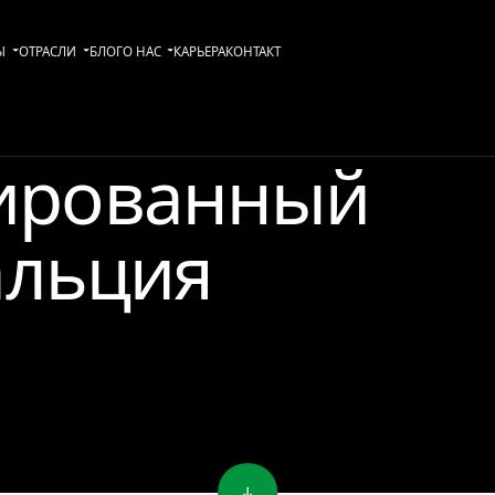
Ы
ОТРАСЛИ
БЛОГ
О НАС
KАРЬЕРА
КОНТАКТ
ированный
альция