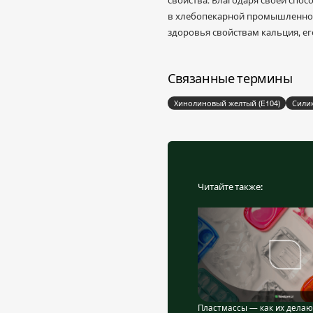
в хлебопекарной промышленнос
здоровья свойствам кальция, ег
Связанные термины
Хинолиновый желтый (E104)
Силик
Читайте также:
Пластмассы — как их делают