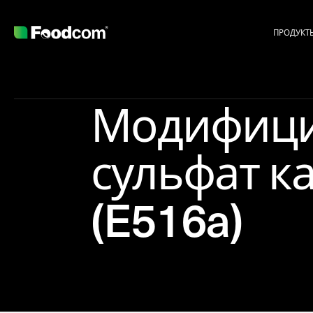
ПРОДУКТ
Модифиц
сульфат к
(E516a)