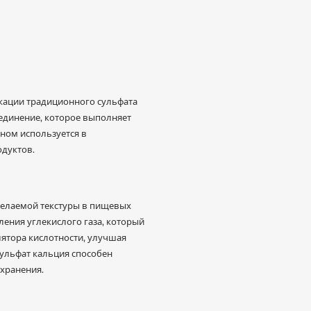
кации традиционного сульфата
единение, которое выполняет
ом используется в
одуктов.
желаемой текстуры в пищевых
ления углекислого газа, который
лятора кислотности, улучшая
ульфат кальция способен
 хранения.