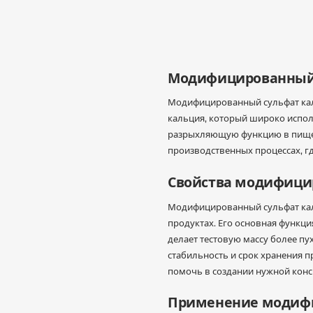
Przejdź do treści
Модифицированный с
Модифицированный сульфат кал
кальция, который широко испол
разрыхляющую функцию в пище
производственных процессах, г
Свойства модифицир
Модифицированный сульфат каль
продуктах. Его основная функци
делает тестовую массу более пу
стабильность и срок хранения
помочь в создании нужной конс
Применение модифи